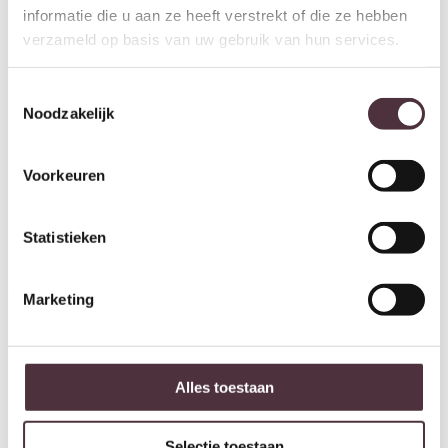
informatie die u aan ze heeft verstrekt of die ze hebben
verzameld op basis van uw gebruik van hun services.
Toestemmingsselectie
Noodzakelijk
Voorkeuren
Statistieken
By-Boo Pillowscape – green
By-Boo Pillowscape – caramel
€
179,00
€
179,00
Marketing
Alles toestaan
Selectie toestaan