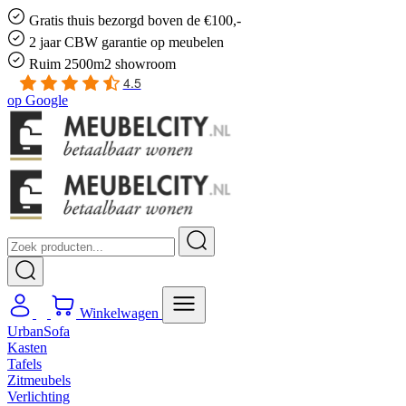
Gratis
thuis bezorgd boven de €100,-
2 jaar CBW
garantie
op meubelen
Ruim
2500m2 showroom
4.5
op
Google
Winkelwagen
UrbanSofa
Kasten
Tafels
Zitmeubels
Verlichting