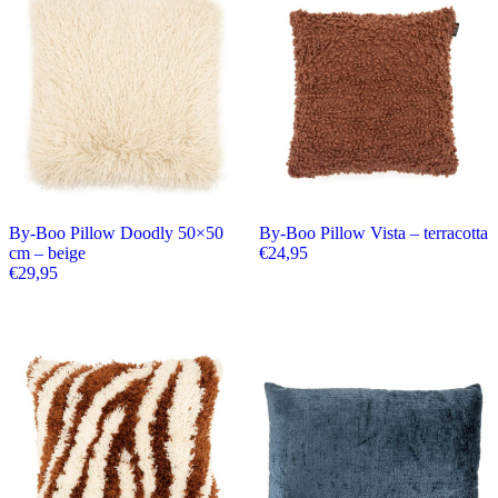
By-Boo Pillow Doodly 50×50
By-Boo Pillow Vista – terracotta
cm – beige
€
24,95
€
29,95