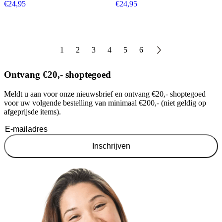
€
24,95
€
24,95
1
2
3
4
5
6
Ontvang €20,- shoptegoed
Meldt u aan voor onze nieuwsbrief en ontvang €20,- shoptegoed
voor uw volgende bestelling van minimaal €200,- (niet geldig op
afgeprijsde items).
Inschrijven