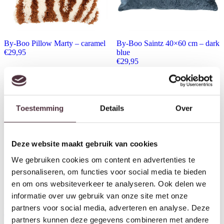
By-Boo Pillow Marty – caramel
By-Boo Saintz 40×60 cm – dark
€
29,95
blue
€
29,95
Toestemming
Details
Over
Deze website maakt gebruik van cookies
We gebruiken cookies om content en advertenties te
personaliseren, om functies voor social media te bieden
en om ons websiteverkeer te analyseren. Ook delen we
informatie over uw gebruik van onze site met onze
By-Boo Obli – green
By-Boo Flock – green
partners voor social media, adverteren en analyse. Deze
€
24,95
€
24,95
partners kunnen deze gegevens combineren met andere