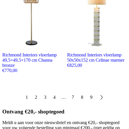
Richmond Interiors vloerlamp
Richmond Interiors vloerlamp
49,5×49,5×170 cm Channa
50x50x152 cm Celinae marmer
bronze
€
825,00
€
770,00
1
2
3
4
…
7
8
9
Ontvang €20,- shoptegoed
Meldt u aan voor onze nieuwsbrief en ontvang €20,- shoptegoed
voor uw volgende bestelling van minimaal €200,- (niet geldig op