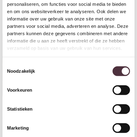
€
329,00
3L
personaliseren, om functies voor social media te bieden
€
279,00
en om ons websiteverkeer te analyseren. Ook delen we
informatie over uw gebruik van onze site met onze
partners voor social media, adverteren en analyse. Deze
partners kunnen deze gegevens combineren met andere
informatie die u aan ze heeft verstrekt of die ze hebben
verzameld op basis van uw gebruik van hun services.
Toestemmingsselectie
Noodzakelijk
Voorkeuren
Statistieken
By-Boo vloerlamp 35x35x145
cm Cocoon naturel linnen
€
349,00
Marketing
By-Boo vloerlamp 35x35x145
cm Cocoon bruin linnen