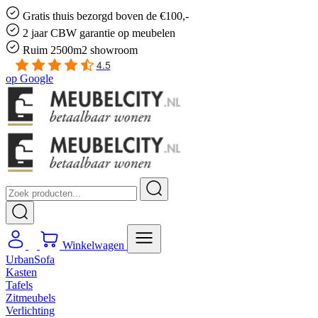
Gratis
thuis bezorgd boven de €100,-
2 jaar CBW
garantie
op meubelen
Ruim
2500m2 showroom
4.5
op
Google
Winkelwagen
UrbanSofa
Kasten
Tafels
Zitmeubels
Verlichting