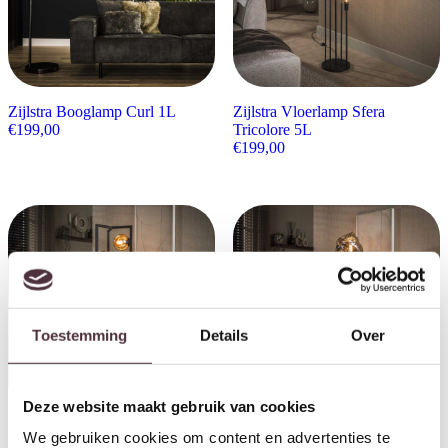
Zijlstra Booglamp Curl 1L
Zijlstra Vloerlamp Sfera
€
199,00
Tricolore 5L
€
199,00
Toestemming
Details
Over
Deze website maakt gebruik van cookies
Zijlstra Vloerlamp Stellar 9L
Zijlstra Vloerlamp Rock getrapt
We gebruiken cookies om content en advertenties te