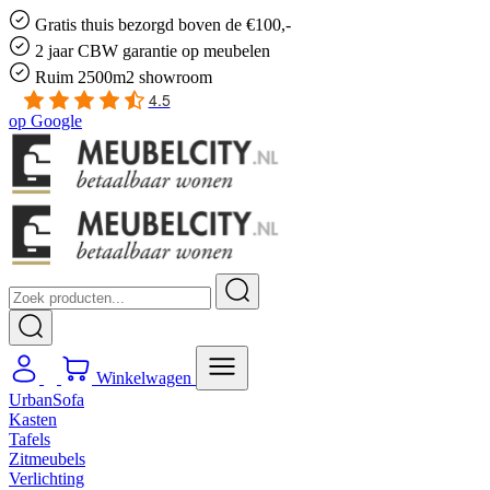
Gratis
thuis bezorgd boven de €100,-
2 jaar CBW
garantie
op meubelen
Ruim
2500m2 showroom
4.5
op
Google
Winkelwagen
UrbanSofa
Kasten
Tafels
Zitmeubels
Verlichting