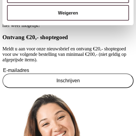
kussens of een buitenkleed voor extra warmte en gezelligheid. Ook
verlichting en bijzettafels maken het plaatje compleet. Kies voor
Weigeren
natuurlijke materialen voor een rustige uitstraling of juist voor
contrasterende kleuren voor een speels effect. Mix and match is ook
hier weer mogelijk!
Ontvang €20,- shoptegoed
Meldt u aan voor onze nieuwsbrief en ontvang €20,- shoptegoed
voor uw volgende bestelling van minimaal €200,- (niet geldig op
afgeprijsde items).
Inschrijven