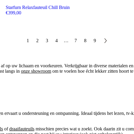
Starfurn Relaxfauteuil Chill Bruin
€
399,00
1
2
3
4
…
7
8
9
ig af op uw lichaam en voorkeuren. Verkrijgbaar in diverse materialen en
ust langs in
onze showroom
om te voelen hoe écht lekker zitten hoort te 
en ervaart u ondersteuning en ontspanning. Ideaal tijdens het lezen, tv
ls
of
draaifauteuils
misschien precies wat u zoekt. Ook daarin zit u com