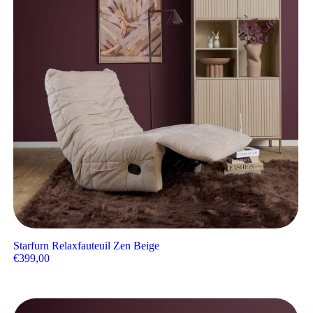
Starfurn Relaxfauteuil Zen Beige
€
399,00