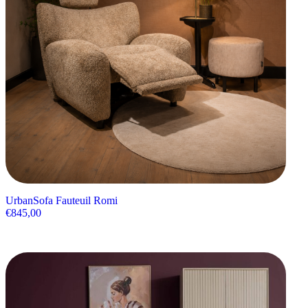
UrbanSofa Fauteuil Romi
€
845,00