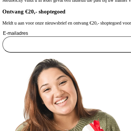
Meubelcity vindt u in ieder geval een fauteuil die past bij uw manier v
Ontvang €20,- shoptegoed
Meldt u aan voor onze nieuwsbrief en ontvang €20,- shoptegoed voor u