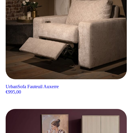
UrbanSofa Fauteuil Auxerre
€
995,00