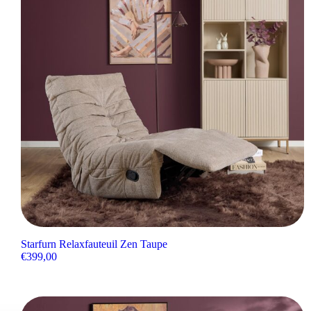
Starfurn Relaxfauteuil Zen Taupe
€
399,00