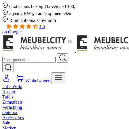
Gratis
thuis bezorgd boven de €100,-
2 jaar CBW
garantie
op meubelen
Ruim
2500m2 showroom
4.5
op
Google
Winkelwagen
UrbanSofa
Kasten
Tafels
Zitmeubels
Verlichting
Outdoor
Accessoires
Sale
Merken