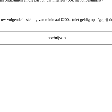
an ontspannen en die past bij uw interieur (ook niet onbelangrijk).
w volgende bestelling van minimaal €200,- (niet geldig op afgeprijsde
Inschrijven