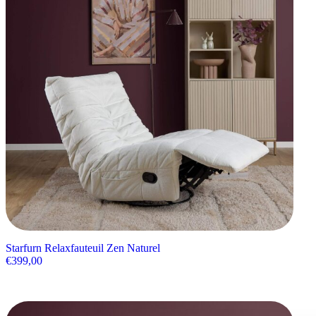
Starfurn Relaxfauteuil Zen Naturel
€
399,00