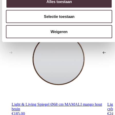
Interessant voor jou
Weigeren
Light & Living Spiegel Ø68 cm MAMALI mango hout
Lig
bruin
crèm
€
185,00
€
24