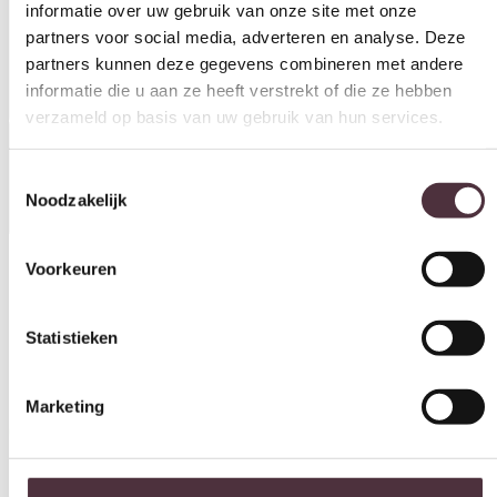
informatie die u aan ze heeft verstrekt of die ze hebben
verzameld op basis van uw gebruik van hun services.
Toestemmingsselectie
Noodzakelijk
Specificaties
Voorkeuren
Statistieken
Categorie
Onderhoud en beschermingsmiddel
Marketing
Gratis
thuis bezorgd boven de €100,-
2 jaar CBW
garantie
op meubelen
Ruim
2500m2 showroom
Alles toestaan
Selectie toestaan