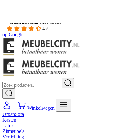
Gratis
thuis bezorgd boven de €100,-
2 jaar CBW
garantie
op meubelen
Ruim
2500m2 showroom
4.5
op
Google
Winkelwagen
UrbanSofa
Kasten
Tafels
Zitmeubels
Verlichting