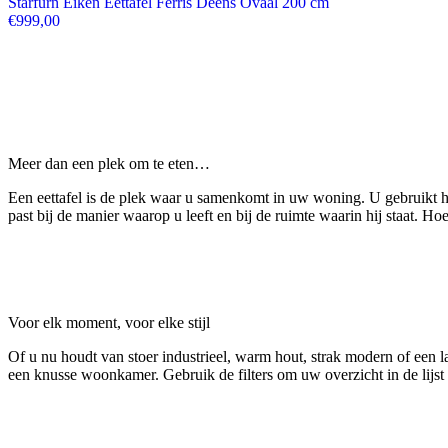
Starfurn Eiken Eettafel Ferris Deens Ovaal 200 cm
€
999,00
Meer dan een plek om te eten…
Een eettafel is de plek waar u samenkomt in uw woning. U gebruikt hem
past bij de manier waarop u leeft en bij de ruimte waarin hij staat. Ho
Voor elk moment, voor elke stijl
Of u nu houdt van stoer industrieel, warm hout, strak modern of een la
een knusse woonkamer. Gebruik de filters om uw overzicht in de lijst 