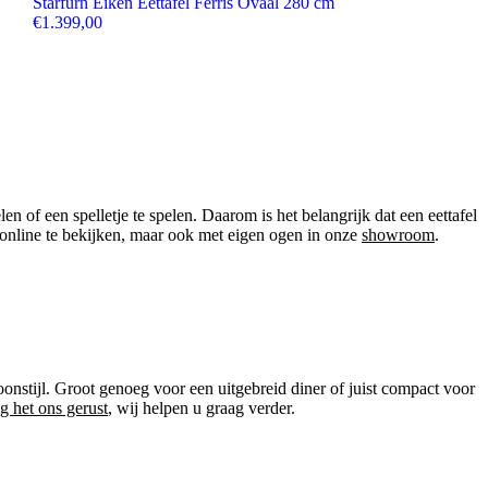
Starfurn Eiken Eettafel Ferris Ovaal 280 cm
€
1.399,00
 of een spelletje te spelen. Daarom is het belangrijk dat een eettafel
en online te bekijken, maar ook met eigen ogen in onze
showroom
.
oonstijl. Groot genoeg voor een uitgebreid diner of juist compact voor
g het ons gerust
, wij helpen u graag verder.