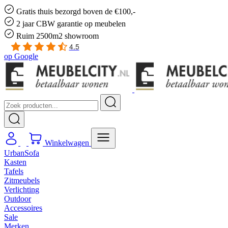
Gratis
thuis bezorgd boven de €100,-
2 jaar CBW
garantie
op meubelen
Ruim
2500m2 showroom
4.5
op
Google
Winkelwagen
UrbanSofa
Kasten
Tafels
Zitmeubels
Verlichting
Outdoor
Accessoires
Sale
Merken