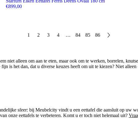
Starfurn Eiken Eettafel Ferris Deens Ovaal 180 cm
€
899,00
1
2
3
4
…
84
85
86
 niet alleen om aan te eten, maar ook om te werken, borrelen, knutselen
e fijn is het dan, dat u diverse keuzes heeft om uit te kiezen? Niet alle
ndelijke sfeer: bij Meubelcity vindt u een eettafel die aansluit op uw w
van onze eettafels te verbeteren. Komt u er toch niet helemaal uit?
Vraa