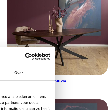
Over
Starfurn Eiken Eettafel Cloud 240 cm
€
1.099,00
 media te bieden en om ons
ze partners voor social
nformatie die u aan ze heeft