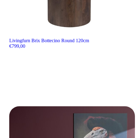
Livingfurn Brix Bottecino Round 120cm
€
799,00