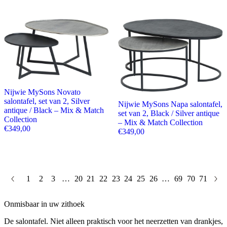
Nijwie MySons Novato
salontafel, set van 2, Silver
Nijwie MySons Napa salontafel,
antique / Black – Mix & Match
set van 2, Black / Silver antique
Collection
– Mix & Match Collection
€
349,00
€
349,00
1
2
3
…
20
21
22
23
24
25
26
…
69
70
71
Onmisbaar in uw zithoek
De salontafel. Niet alleen praktisch voor het neerzetten van drankjes,