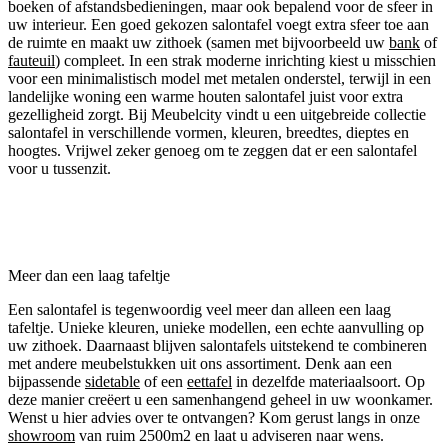
boeken of afstandsbedieningen, maar ook bepalend voor de sfeer in
uw interieur. Een goed gekozen salontafel voegt extra sfeer toe aan
de ruimte en maakt uw zithoek (samen met bijvoorbeeld uw
bank
of
fauteuil
) compleet. In een strak moderne inrichting kiest u misschien
voor een minimalistisch model met metalen onderstel, terwijl in een
landelijke woning een warme houten salontafel juist voor extra
gezelligheid zorgt. Bij Meubelcity vindt u een uitgebreide collectie
salontafel in verschillende vormen, kleuren, breedtes, dieptes en
hoogtes. Vrijwel zeker genoeg om te zeggen dat er een salontafel
voor u tussenzit.
Meer dan een laag tafeltje
Een salontafel is tegenwoordig veel meer dan alleen een laag
tafeltje. Unieke kleuren, unieke modellen, een echte aanvulling op
uw zithoek. Daarnaast blijven salontafels uitstekend te combineren
met andere meubelstukken uit ons assortiment. Denk aan een
bijpassende
sidetable
of een
eettafel
in dezelfde materiaalsoort. Op
deze manier creëert u een samenhangend geheel in uw woonkamer.
Wenst u hier advies over te ontvangen? Kom gerust langs in onze
showroom
van ruim 2500m2 en laat u adviseren naar wens.