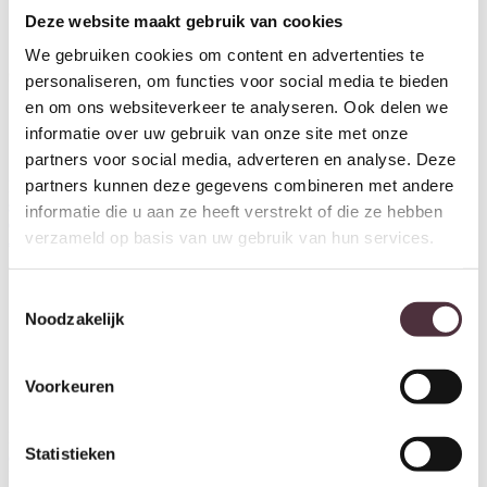
Deze website maakt gebruik van cookies
We gebruiken cookies om content en advertenties te
personaliseren, om functies voor social media te bieden
en om ons websiteverkeer te analyseren. Ook delen we
informatie over uw gebruik van onze site met onze
Nijwie MySons Salontafel 130,
partners voor social media, adverteren en analyse. Deze
ovaal, poot Black, Mango
Brown Walnut – Scorpio Table
partners kunnen deze gegevens combineren met andere
Nijwie MySons Siena salontafel
Collection
set van 2, Black – Mix & Match
informatie die u aan ze heeft verstrekt of die ze hebben
€
519,00
Collection
verzameld op basis van uw gebruik van hun services.
€
389,00
Toestemmingsselectie
Noodzakelijk
Voorkeuren
Nijwie MySons Salontafel 130,
Statistieken
ovaal, poot Beige, Mango
Brown Walnut – Scorpio Table