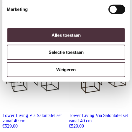
Collection
€
519,00
Marketing
Tower Living Via Salontafel set
vanaf 40 cm
€
529,00
Alles toestaan
Selectie toestaan
Weigeren
Tower Living Via Salontafel set
Tower Living Via Salontafel set
vanaf 40 cm
vanaf 40 cm
€
529,00
€
529,00