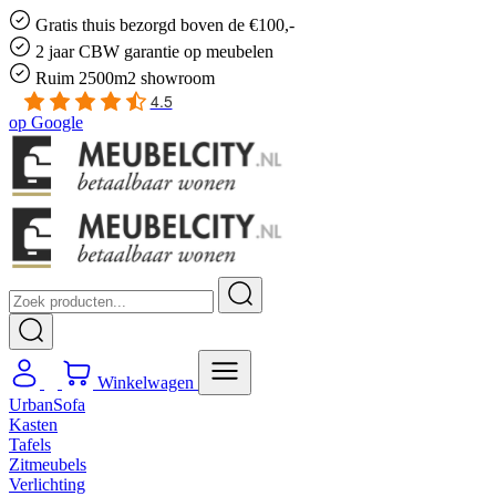
Gratis
thuis bezorgd boven de €100,-
2 jaar CBW
garantie
op meubelen
Ruim
2500m2 showroom
4.5
op
Google
Winkelwagen
UrbanSofa
Kasten
Tafels
Zitmeubels
Verlichting