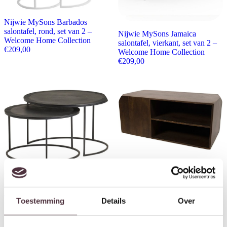
Nijwie MySons Barbados
salontafel, rond, set van 2 –
Nijwie MySons Jamaica
Welcome Home Collection
salontafel, vierkant, set van 2 –
€
209,00
Welcome Home Collection
€
209,00
Nijwie MySons Storal
salontafel, Mango Brown
Nijwie MySons Verona
Walnut – Mix & Match
salontafel set van 2, Black – Mix
Collection
& Match Collection
€
289,00
Toestemming
Details
Over
€
389,00