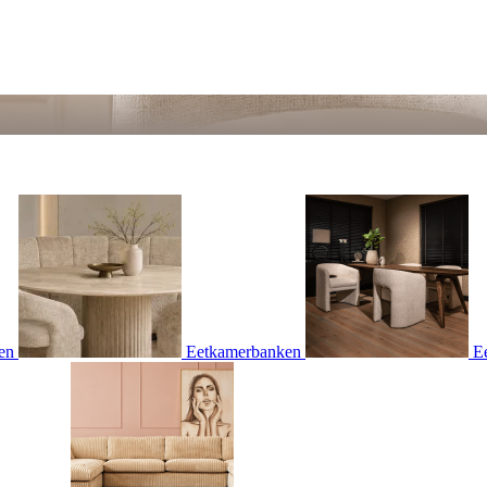
en
Eetkamerbanken
E