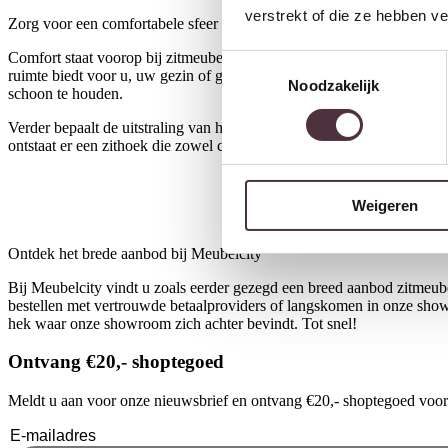
verstrekt of die ze hebben v
Zorg voor een comfortabele sfeer in uw woning
Comfort staat voorop bij zitmeubelen: een bank of stoel moet prettig z
Toestemmingsselectie
ruimte biedt voor u, uw gezin of gasten, maar ook in de kamer past met
Noodzakelijk
schoon te houden.
Verder bepaalt de uitstraling van het zitmeubel voor een groot deel de
ontstaat er een zithoek die zowel comfortabel als stijlvol is. Hulp daa
Weigeren
Ontdek het brede aanbod bij Meubelcity
Bij Meubelcity vindt u zoals eerder gezegd een breed aanbod zitmeu
bestellen met vertrouwde betaalproviders of langskomen in onze sh
hek waar onze showroom zich achter bevindt. Tot snel!
Ontvang €20,- shoptegoed
Meldt u aan voor onze nieuwsbrief en ontvang €20,- shoptegoed voor u