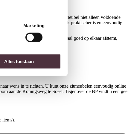
is de afmeting belangrijk, zodat het meubel niet alleen voldoende
eft warmte en sfeer, terwijl leer vaak praktischer is en eenvoudig
Marketing
iek en tijdloos. Wanneer u dit allemaal goed op elkaar afstemt,
Alles toestaan
naar wens in te richten. U kunt onze zitmeubelen eenvoudig online
room aan de Koningsweg te Soest. Tegenover de BP vindt u een geel
 items).