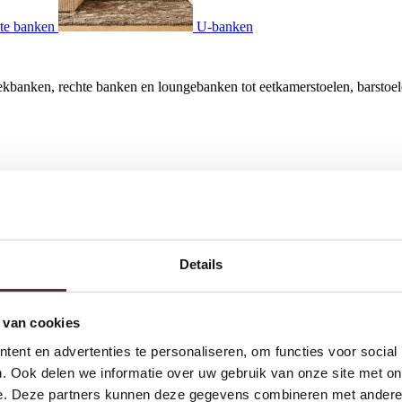
te banken
U-banken
kbanken, rechte banken en loungebanken tot eetkamerstoelen, barstoele
Details
 alleen de plek waar u ontspant na een lange dag (of dit nou zittend o
n
,
eetkamerstoelen
,
fauteuils
en andere zitmeubelen die comfort combinere
etkamerbank
of een hoge
barstoel
, bij Meubelcity bent u verzekerd van s
 van cookies
e moeiteloos kunt laten aansluiten bij uw bestaande interieur. Win – win!
ent en advertenties te personaliseren, om functies voor social
. Ook delen we informatie over uw gebruik van onze site met on
e. Deze partners kunnen deze gegevens combineren met andere i