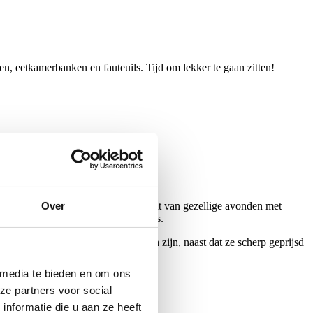
n, eetkamerbanken en fauteuils. Tijd om lekker te gaan zitten!
Over
f liggend is), maar ook het middelpunt van gezellige avonden met
n met stijl. The feels and the looks.
cherpe prijzen. Al onze zitmeubelen zijn, naast dat ze scherp geprijsd
 media te bieden en om ons
ze partners voor social
nformatie die u aan ze heeft