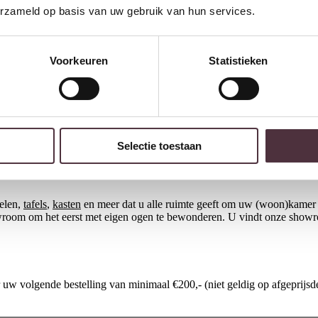
erzameld op basis van uw gebruik van hun services.
itten, met de juiste verhoudingen in zitdiepte en rugleuning. Daarnaast 
 de rest van uw interieur. Het materiaal speelt eveneens een rol. Stof ge
Voorkeuren
Statistieken
 sfeer van de woonkamer: strak en modern, landelijk en gezellig of klass
rbij nodig?
Kom gerust langs voor advies.
Selectie toestaan
belen,
tafels
,
kasten
en meer dat u alle ruimte geeft om uw (woon)kamer 
owroom om het eerst met eigen ogen te bewonderen. U vindt onze show
w volgende bestelling van minimaal €200,- (niet geldig op afgeprijsde