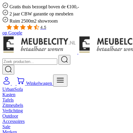
Gratis
thuis bezorgd boven de €100,-
2 jaar CBW
garantie
op meubelen
Ruim
2500m2 showroom
4.5
op
Google
Winkelwagen
UrbanSofa
Kasten
Tafels
Zitmeubels
Verlichting
Outdoor
Accessoires
Sale
Merken