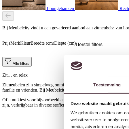
Loungebanken
Rech
Bij Meubelcity vindt u een gevarieerd aanbod aan zitmeubels: van hoe
Prijs
Merk
Kleur
Breedte (cm)
Diepte (cm)
Herstel filters
Alle filters
Zit… en relax
Toestemming
Zitmeubelen zijn simpelweg onmisbaar in uw interieur. Ze vormen niet
familie en vrienden. Bij Meubelcity vindt u een brede collectie
banke
Of u nu kiest voor bijvoorbeeld een royale
hoekbank
, een moderne
e
Deze website maakt gebruik
zijn, verkrijgbaar in diverse stoffen, kleuren en materialen, zodat u z
We gebruiken cookies om cont
websiteverkeer te analyseren
media, adverteren en analys