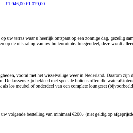
Oorspronkelijke prijs was: €1.946,00.
Huidige prijs is: €1.079,00.
€
1.946,00
€
1.079,00
 op uw terras waar u heerlijk ontspant op een zonnige dag, gezellig sa
ren op de uitstraling van uw buitenruimte. Integendeel, deze wordt alle
heden, vooral met het wisselvallige weer in Nederland. Daarom zijn d
n. De kussens zijn bekleed met speciale buitenstoffen die waterafstote
nk als los meubel of onderdeel van een complete loungeset (bijvoorbeel
w volgende bestelling van minimaal €200,- (niet geldig op afgeprijsde