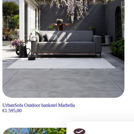
UrbanSofa Outdoor bankstel Marbella
€
1.595,00