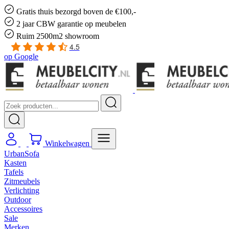
Gratis
thuis bezorgd boven de €100,-
2 jaar CBW
garantie
op meubelen
Ruim
2500m2 showroom
4.5
op
Google
Winkelwagen
UrbanSofa
Kasten
Tafels
Zitmeubels
Verlichting
Outdoor
Accessoires
Sale
Merken