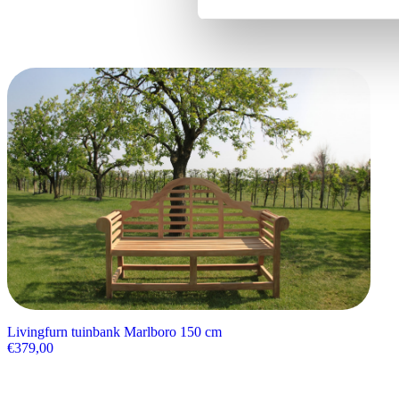
Livingfurn tuinbank Marlboro 150 cm
€
379,00