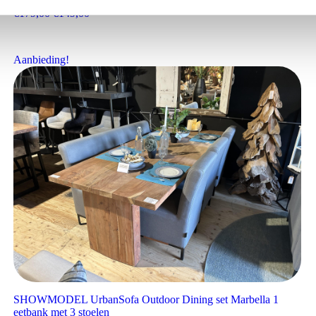
Anya
Oorspronkelijke prijs was: €179,00.
Huidige prijs is: €149,00.
€
179,00
€
149,00
Aanbieding!
SHOWMODEL UrbanSofa Outdoor Dining set Marbella 1
eetbank met 3 stoelen