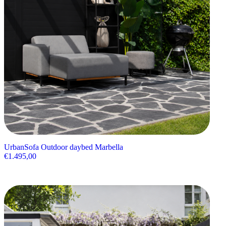
UrbanSofa Outdoor daybed Marbella
€
1.495,00