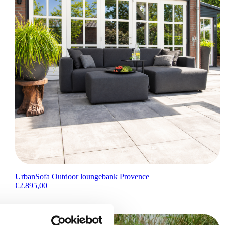
UrbanSofa Outdoor loungebank Provence
€
2.895,00