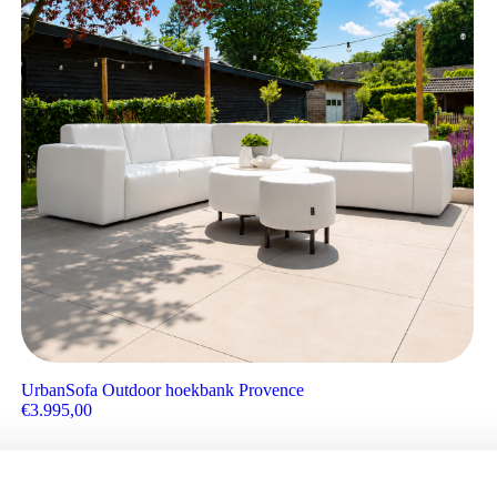
UrbanSofa Outdoor hoekbank Provence
€
3.995,00
Aanbieding!