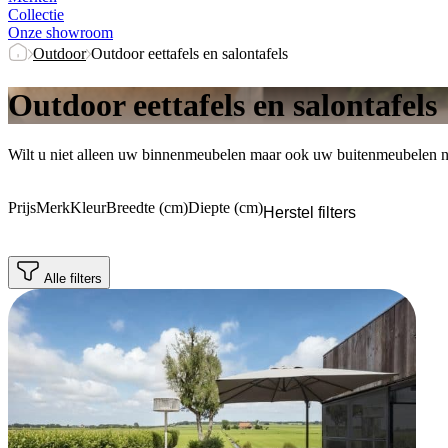
Collectie
Onze showroom
Outdoor
Outdoor eettafels en salontafels
Outdoor eettafels en salontafels
Wilt u niet alleen uw binnenmeubelen maar ook uw buitenmeubelen naar 
Prijs
Merk
Kleur
Breedte (cm)
Diepte (cm)
Herstel filters
Alle filters