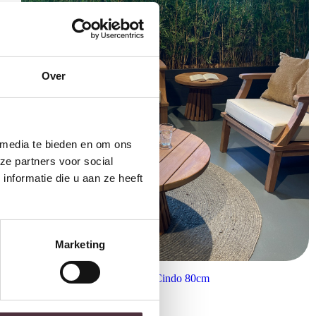
Over
 media te bieden en om ons
ze partners voor social
nformatie die u aan ze heeft
Marketing
Livingfurn outdoor salontafel Cindo 80cm
€
249,00