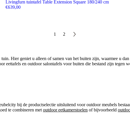
Livingfurn tuintafel Table Extension Square 180/240 cm
€
639,00
1
2
uw tuin. Hier geniet u alleen of samen van het buiten zijn, waarmee u d
r eettafels en outdoor salontafels voor buiten die bestand zijn tegen w
lcity bij de productselectie uitsluitend voor outdoor meubels bestaand
n goed te combineren met
outdoor eetkamerstoelen
of bijvoorbeeld
outdo