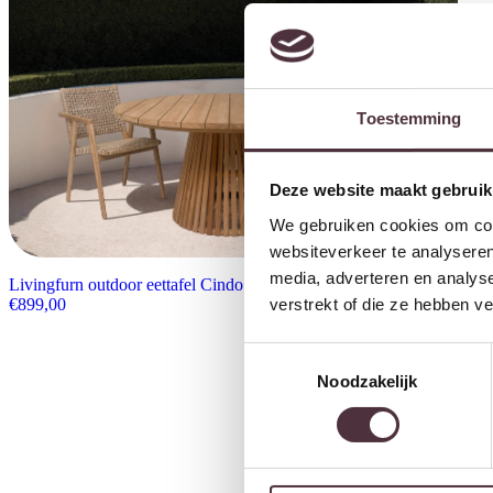
Toestemming
Deze website maakt gebruik
We gebruiken cookies om cont
websiteverkeer te analyseren
media, adverteren en analys
Livingfurn outdoor eettafel Cindo 150cm
verstrekt of die ze hebben v
€
899,00
Toestemmingsselectie
Noodzakelijk