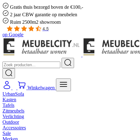
Gratis
thuis bezorgd boven de €100,-
2 jaar CBW
garantie
op meubelen
Ruim
2500m2 showroom
4.5
op
Google
Winkelwagen
UrbanSofa
Kasten
Tafels
Zitmeubels
Verlichting
Outdoor
Accessoires
Sale
Merken