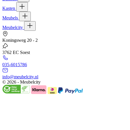
Kasten
Meubels
Meubelcity
Koningsweg 20 - 2
3762 EC Soest
035-6015786
info@meubelcity.nl
© 2026 - Meubelcity
Gratis shoptegoed ontvangen?
Schrijf u hier in voor onze nieuwsbrief en ontvang €20,- shoptegoed
op uw volgende bestelling vanaf €200,- (niet geldig op sale)