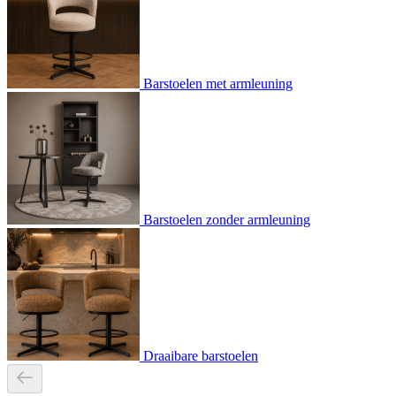
Barstoelen met armleuning
Barstoelen zonder armleuning
Draaibare barstoelen