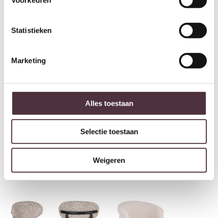
– blue
Bolton natural geo (Set of 2)
€
129,00
€
619,00
Statistieken
Marketing
Alles toestaan
Selectie toestaan
Richmond Interiors Barstoel
Richmond Interiors Barstoel
Weigeren
Bolton brown tweed (Set of 2)
Dantes hazel
€
599,00
€
325,00