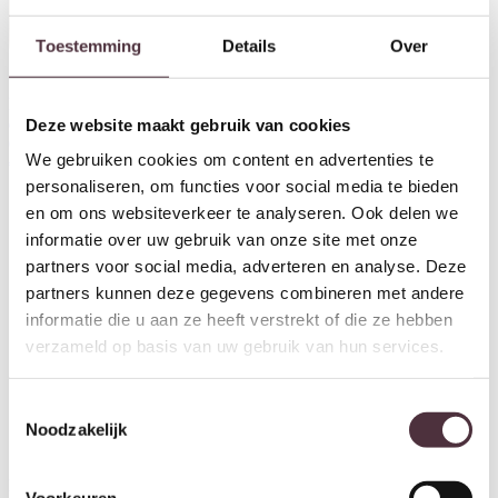
Toestemming
Details
Over
Nijwie MySons barstoel Bruce –
Barstoel Flex draaibaar VPE2
draaipoot 360 – Cremona –
€
299,00
Deze website maakt gebruik van cookies
Cinnamon 18 – Star Collection
We gebruiken cookies om content en advertenties te
€
319,00
personaliseren, om functies voor social media te bieden
en om ons websiteverkeer te analyseren. Ook delen we
informatie over uw gebruik van onze site met onze
partners voor social media, adverteren en analyse. Deze
partners kunnen deze gegevens combineren met andere
informatie die u aan ze heeft verstrekt of die ze hebben
verzameld op basis van uw gebruik van hun services.
Toestemmingsselectie
Noodzakelijk
By-Boo Bar chair Seashell high
Richmond Interiors Barstoel
Voorkeuren