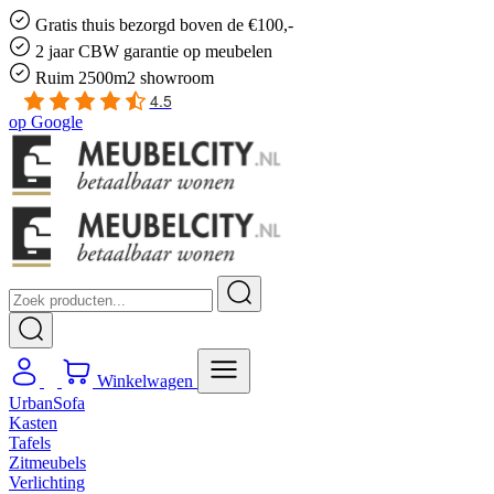
Gratis
thuis bezorgd boven de €100,-
2 jaar CBW
garantie
op meubelen
Ruim
2500m2 showroom
4.5
op
Google
Winkelwagen
UrbanSofa
Kasten
Tafels
Zitmeubels
Verlichting