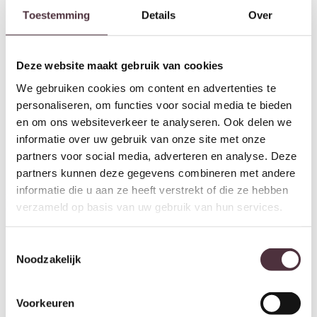
Toestemming
Details
Over
Deze website maakt gebruik van cookies
We gebruiken cookies om content en advertenties te
personaliseren, om functies voor social media te bieden
en om ons websiteverkeer te analyseren. Ook delen we
informatie over uw gebruik van onze site met onze
partners voor social media, adverteren en analyse. Deze
partners kunnen deze gegevens combineren met andere
Starfurn Bijzettafel Lume
By-Boo Coffeetable Squand
informatie die u aan ze heeft verstrekt of die ze hebben
marmer 71 cm
large – beige
verzameld op basis van uw gebruik van hun services.
€
249,00
€
329,00
Toestemmingsselectie
Noodzakelijk
Voorkeuren