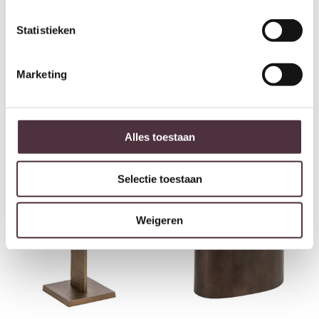
Statistieken
Marketing
By-Boo Leoti small – natural
Richmond Interiors Bijzettafel
€
179,00
Barwick brass antique
€
285,00
Alles toestaan
Selectie toestaan
Weigeren