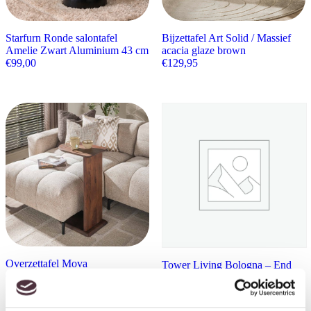
Starfurn Ronde salontafel
Bijzettafel Art Solid / Massief
Amelie Zwart Aluminium 43 cm
acacia glaze brown
€
99,00
€
129,95
Overzettafel Mova
Tower Living Bologna – End
€
129,95
table 60×60 – KD Square leg
€
249,00