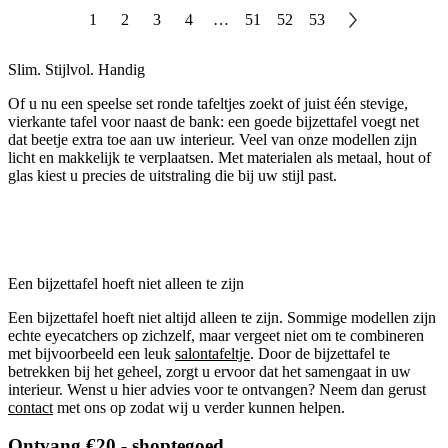
1
2
3
4
…
51
52
53
Slim. Stijlvol. Handig
Of u nu een speelse set ronde tafeltjes zoekt of juist één stevige,
vierkante tafel voor naast de bank: een goede bijzettafel voegt net
dat beetje extra toe aan uw interieur. Veel van onze modellen zijn
licht en makkelijk te verplaatsen. Met materialen als metaal, hout of
glas kiest u precies de uitstraling die bij uw stijl past.
Een bijzettafel hoeft niet alleen te zijn
Een bijzettafel hoeft niet altijd alleen te zijn. Sommige modellen zijn
echte eyecatchers op zichzelf, maar vergeet niet om te combineren
met bijvoorbeeld een leuk
salontafeltje
. Door de bijzettafel te
betrekken bij het geheel, zorgt u ervoor dat het samengaat in uw
interieur. Wenst u hier advies voor te ontvangen? Neem dan gerust
contact
met ons op zodat wij u verder kunnen helpen.
Ontvang €20,- shoptegoed