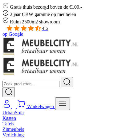
Gratis
thuis bezorgd boven de €100,-
2 jaar CBW
garantie
op meubelen
Ruim
2500m2 showroom
4.5
op
Google
Winkelwagen
UrbanSofa
Kasten
Tafels
Zitmeubels
Verlichting