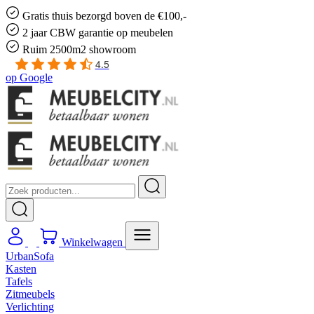
Gratis
thuis bezorgd boven de €100,-
2 jaar CBW
garantie
op meubelen
Ruim
2500m2 showroom
4.5
op
Google
Winkelwagen
UrbanSofa
Kasten
Tafels
Zitmeubels
Verlichting