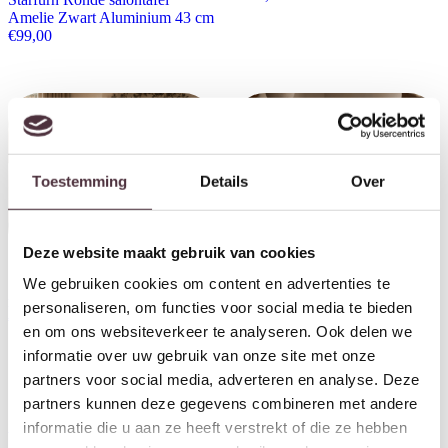
Amelie Zwart Aluminium 43 cm
€
99,00
Toestemming
Details
Over
Deze website maakt gebruik van cookies
We gebruiken cookies om content en advertenties te
Starfurn Bijzettafel Numa Bruin
marmer 60 cm
personaliseren, om functies voor social media te bieden
€
299,00
By-Boo salontafel Irona beige
en om ons websiteverkeer te analyseren. Ook delen we
80x80x33 cm glas
informatie over uw gebruik van onze site met onze
€
189,00
partners voor social media, adverteren en analyse. Deze
partners kunnen deze gegevens combineren met andere
Aanbieding!
informatie die u aan ze heeft verstrekt of die ze hebben