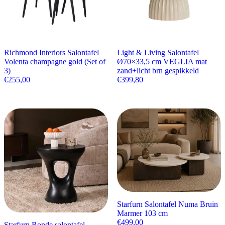
Richmond Interiors Salontafel
Light & Living Salontafel
Volenta champagne gold (Set of
Ø70×33,5 cm VEGLIA mat
3)
zand+licht brn gespikkeld
€
255,00
€
399,80
Starfurn Salontafel Numa Bruin
Marmer 103 cm
€
499,00
Starfurn Ronde salontafel