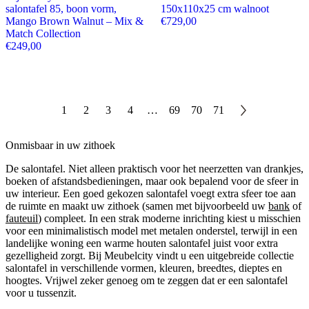
salontafel 85, boon vorm,
150x110x25 cm walnoot
Mango Brown Walnut – Mix &
€
729,00
Match Collection
€
249,00
1
2
3
4
…
69
70
71
Onmisbaar in uw zithoek
De salontafel. Niet alleen praktisch voor het neerzetten van drankjes,
boeken of afstandsbedieningen, maar ook bepalend voor de sfeer in
uw interieur. Een goed gekozen salontafel voegt extra sfeer toe aan
de ruimte en maakt uw zithoek (samen met bijvoorbeeld uw
bank
of
fauteuil
) compleet. In een strak moderne inrichting kiest u misschien
voor een minimalistisch model met metalen onderstel, terwijl in een
landelijke woning een warme houten salontafel juist voor extra
gezelligheid zorgt. Bij Meubelcity vindt u een uitgebreide collectie
salontafel in verschillende vormen, kleuren, breedtes, dieptes en
hoogtes. Vrijwel zeker genoeg om te zeggen dat er een salontafel
voor u tussenzit.