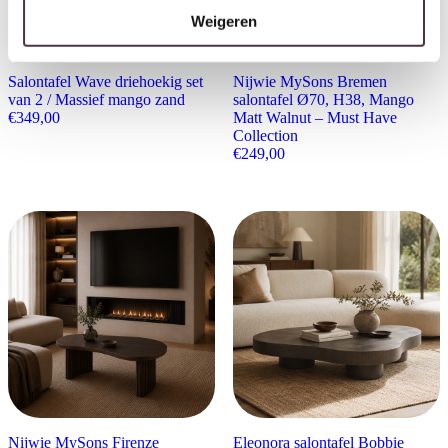
Weigeren
Salontafel Wave driehoekig set
Nijwie MySons Bremen
van 2 / Massief mango zand
salontafel Ø70, H38, Mango
€
349,00
Matt Walnut – Must Have
Collection
€
249,00
Nijwie MySons Firenze
Eleonora salontafel Bobbie