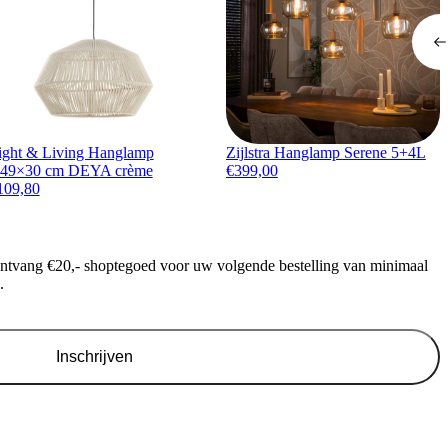
ight & Living Hanglamp
Zijlstra Hanglamp Serene 5+4L
49×30 cm DEYA crème
€
399,00
109,80
ontvang €20,- shoptegoed voor uw volgende bestelling van minimaal
.
Inschrijven