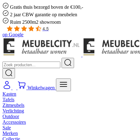
Gratis
thuis bezorgd boven de €100,-
2 jaar CBW
garantie
op meubelen
Ruim
2500m2 showroom
4.5
op
Google
Winkelwagen
Kasten
Tafels
Zitmeubels
Verlichting
Outdoor
Accessoires
Sale
Merken
Collectie