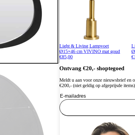
Light & Living Lampvoet
L
Ø15×46 cm VIVINO mat goud
Ø
€
85,00
€
Ontvang €20,- shoptegoed
Meldt u aan voor onze nieuwsbrief en 
€200,- (niet geldig op afgeprijsde items)