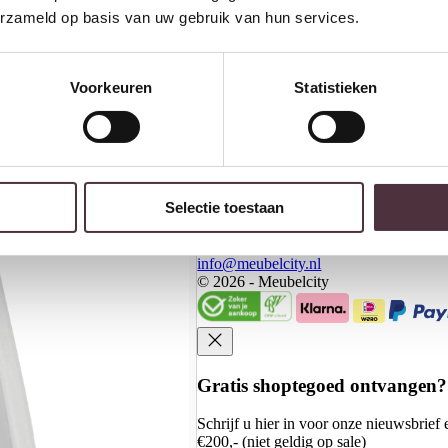
erzameld op basis van uw gebruik van hun services.
Kasten
Meubels
Voorkeuren
Statistieken
Meubelcity
Koningsweg 20 - 2
3762 EC Soest
Selectie toestaan
035-6015786
info@meubelcity.nl
© 2026 - Meubelcity
Gratis shoptegoed ontvangen?
Schrijf u hier in voor onze nieuwsbrie
€200,- (niet geldig op sale)