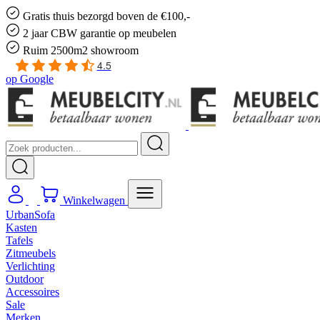
Gratis
thuis bezorgd boven de €100,-
2 jaar CBW
garantie
op meubelen
Ruim
2500m2 showroom
4.5
op
Google
Winkelwagen
UrbanSofa
Kasten
Tafels
Zitmeubels
Verlichting
Outdoor
Accessoires
Sale
Merken