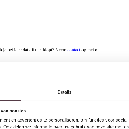
b je het idee dat dit niet klopt? Neem
contact
op met ons.
w volgende bestelling van minimaal €200,- (niet geldig op afgeprijsde
Details
Inschrijven
 van cookies
ent en advertenties te personaliseren, om functies voor social
. Ook delen we informatie over uw gebruik van onze site met on