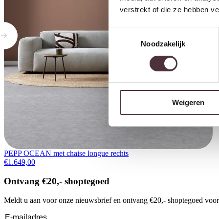
verstrekt of die ze hebben v
Toestemmingsselectie
Noodzakelijk
Weigeren
PEPP OCEAN met chaise longue rechts
€
1.649,00
Ontvang €20,- shoptegoed
Meldt u aan voor onze nieuwsbrief en ontvang €20,- shoptegoed voor u