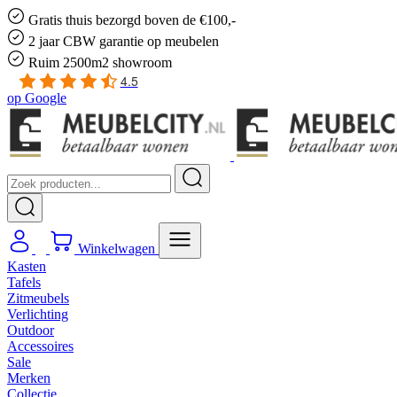
Gratis
thuis bezorgd boven de €100,-
2 jaar CBW
garantie
op meubelen
Ruim
2500m2 showroom
4.5
op
Google
Winkelwagen
Kasten
Tafels
Zitmeubels
Verlichting
Outdoor
Accessoires
Sale
Merken
Collectie