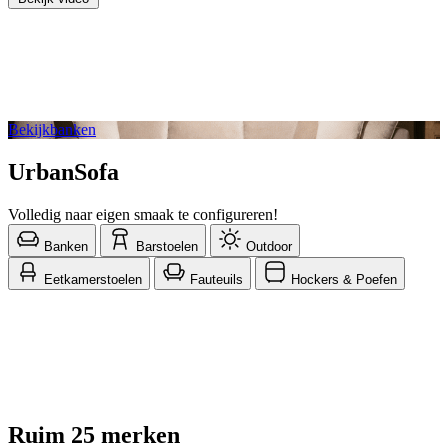
Bekijk video
Bekijk
banken
UrbanSofa
Volledig naar eigen smaak te configureren!
Banken
Barstoelen
Outdoor
Eetkamerstoelen
Fauteuils
Hockers & Poefen