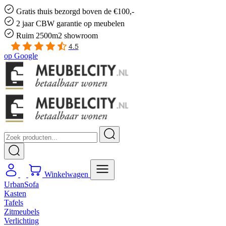
Gratis
thuis bezorgd boven de €100,-
2 jaar CBW
garantie
op meubelen
Ruim
2500m2 showroom
4.5
op
Google
Winkelwagen
UrbanSofa
Kasten
Tafels
Zitmeubels
Verlichting