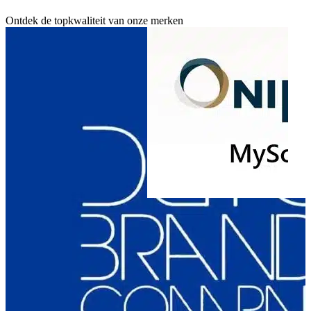
Ruim
25
merken
Ontdek de topkwaliteit van onze merken