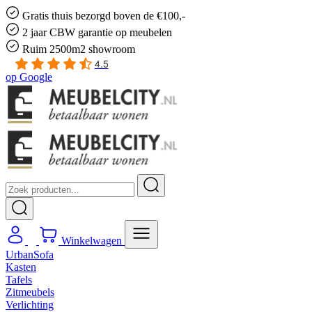
Gratis
thuis bezorgd boven de €100,-
2 jaar CBW
garantie
op meubelen
Ruim
2500m2 showroom
4.5
op
Google
Winkelwagen
UrbanSofa
Kasten
Tafels
Zitmeubels
Verlichting