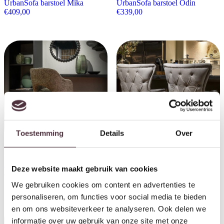
UrbanSofa barstoel Mika
UrbanSofa barstoel Odin
€
409,00
€
339,00
Toestemming
Details
Over
UrbanSofa barstoel Evan met
UrbanSofa barstoel Amy met
arm
arm
Deze website maakt gebruik van cookies
€
415,00
€
439,00
We gebruiken cookies om content en advertenties te
personaliseren, om functies voor social media te bieden
en om ons websiteverkeer te analyseren. Ook delen we
informatie over uw gebruik van onze site met onze