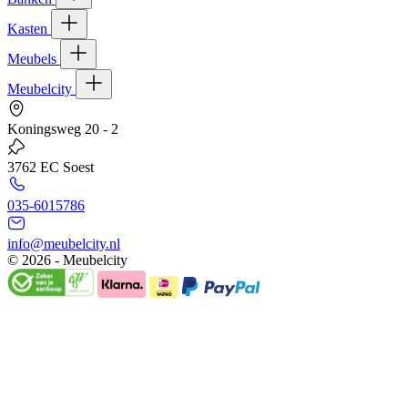
Kasten
Meubels
Meubelcity
Koningsweg 20 - 2
3762 EC Soest
035-6015786
info@meubelcity.nl
© 2026 - Meubelcity
Gratis shoptegoed ontvangen?
Schrijf u hier in voor onze nieuwsbrief en ontvang €20,- shoptegoed
op uw volgende bestelling vanaf €200,- (niet geldig op sale)