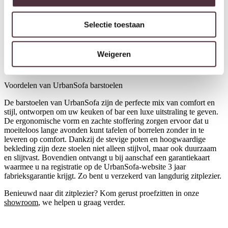
Selectie toestaan
UrbanSofa barstoel Aniston
hoog
€
359,00
Weigeren
Voordelen van UrbanSofa barstoelen
De barstoelen van UrbanSofa zijn de perfecte mix van comfort en
stijl, ontworpen om uw keuken of bar een luxe uitstraling te geven.
De ergonomische vorm en zachte stoffering zorgen ervoor dat u
moeiteloos lange avonden kunt tafelen of borrelen zonder in te
leveren op comfort. Dankzij de stevige poten en hoogwaardige
bekleding zijn deze stoelen niet alleen stijlvol, maar ook duurzaam
en slijtvast. Bovendien ontvangt u bij aanschaf een garantiekaart
waarmee u na registratie op de UrbanSofa-website 3 jaar
fabrieksgarantie krijgt. Zo bent u verzekerd van langdurig zitplezier.
Benieuwd naar dit zitplezier? Kom gerust proefzitten in onze
showroom
, we helpen u graag verder.