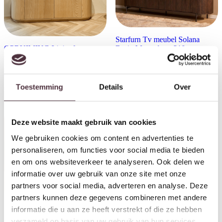
Starfurn Tv meubel Solana
OPRUIMING Livingfurn tv
Bruin Mangohout 210 cm
meubel Novero 140cm/ nieuw
€
749,00
in doos
Oorspronkelijke prijs was: €699,00.
Huidige prijs is: €595,00.
€
699,00
€
595,00
Toestemming
Details
Over
Aanbieding!
Deze website maakt gebruik van cookies
We gebruiken cookies om content en advertenties te
personaliseren, om functies voor social media te bieden
en om ons websiteverkeer te analyseren. Ook delen we
informatie over uw gebruik van onze site met onze
partners voor social media, adverteren en analyse. Deze
SHOWMODEL Tower Living
partners kunnen deze gegevens combineren met andere
tv meubel Palazzo 180x45x55
informatie die u aan ze heeft verstrekt of die ze hebben
cm teak
Starfurn Tv meubel Solana
Oorspronkelijke prijs w
Huidige prijs i
€
1.179,00
€
709,00
verzameld op basis van uw gebruik van hun services.