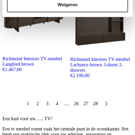
Weigeren
Richmond Interiors TV-meubel
Richmond Interiors TV-meubel
Langford brown
Lachance brown 3-doors 2-
€
1.467,00
drawers
€
2.199,00
1
2
3
4
…
26
27
28
Een kast voor uw….. TV!
Een tv meubel vormt vaak het centrale punt in de woonkamer. Het
biedt een praktische plek voor uw televisie, apparatuur en