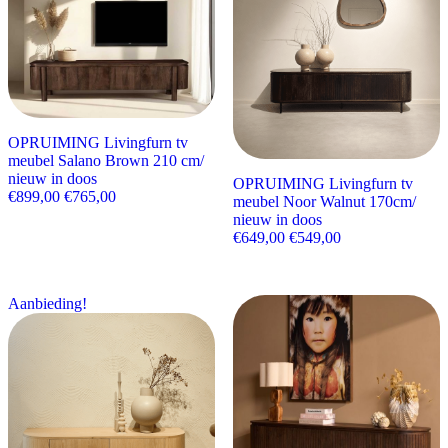
OPRUIMING Livingfurn tv
meubel Salano Brown 210 cm/
nieuw in doos
OPRUIMING Livingfurn tv
Oorspronkelijke prijs was: €899,00.
Huidige prijs is: €765,00.
€
899,00
€
765,00
meubel Noor Walnut 170cm/
nieuw in doos
Oorspronkelijke prijs wa
Huidige prijs is:
€
649,00
€
549,00
Aanbieding!