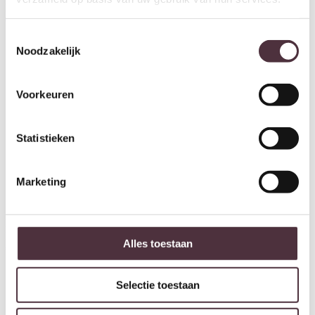
Bruin Mangohout 165 cm
€
649,00
Toestemmingsselectie
Noodzakelijk
Voorkeuren
Statistieken
Marketing
Richmond Interiors TV-meubel
Richmond Interiors TV-meubel
Russo ash brown 4-doors
Willox beige 4-doors
Alles toestaan
€
2.256,00
€
2.019,00
Selectie toestaan