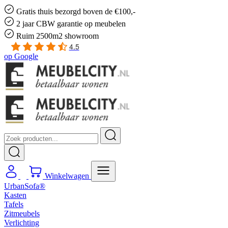
Gratis
thuis bezorgd boven de €100,-
2 jaar CBW
garantie
op meubelen
Ruim
2500m2 showroom
4.5
op
Google
Winkelwagen
UrbanSofa®
Kasten
Tafels
Zitmeubels
Verlichting