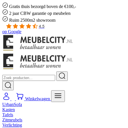
Gratis
thuis bezorgd boven de €100,-
2 jaar CBW
garantie
op meubelen
Ruim
2500m2 showroom
4.5
op
Google
Winkelwagen
UrbanSofa
Kasten
Tafels
Zitmeubels
Verlichting