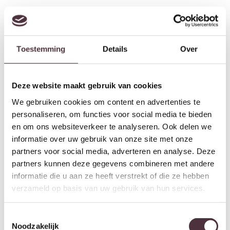
Richmond Interiors Bijzettafel
Richmond Interiors Bijzettafel
Davos black
Tovek Blush beige
€
651,00
€
233,00
Toestemming
Details
Over
Deze website maakt gebruik van cookies
We gebruiken cookies om content en advertenties te
personaliseren, om functies voor social media te bieden
en om ons websiteverkeer te analyseren. Ook delen we
informatie over uw gebruik van onze site met onze
partners voor social media, adverteren en analyse. Deze
partners kunnen deze gegevens combineren met andere
informatie die u aan ze heeft verstrekt of die ze hebben
Richmond Interiors Bijzettafel
Light & Living Bijzettafel
verzameld op basis van uw gebruik van hun services.
Barron bronze
45x42x63 cm QIANO acacia
€
161,00
hout bruin
€
129,80
Toestemmingsselectie
Noodzakelijk