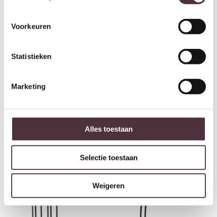
Voorkeuren
Statistieken
Marketing
Light & Living Bijzettafel
Light & Living Bijzettafel
45x42x63 cm QIANO mango
45x42x63 cm QIANO mango
Alles toestaan
hout naturel
hout mat zwart
€
129,80
€
129,80
Selectie toestaan
Weigeren