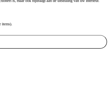
ioneel is, maar ook bijdraagt aan de uitstraling van uw interieur.
 items).