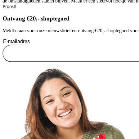
de omstandigheden stabiel blijven. Maak er een sfeervol hoekje van met
Proost!
Ontvang €20,- shoptegoed
Meldt u aan voor onze nieuwsbrief en ontvang €20,- shoptegoed voor u