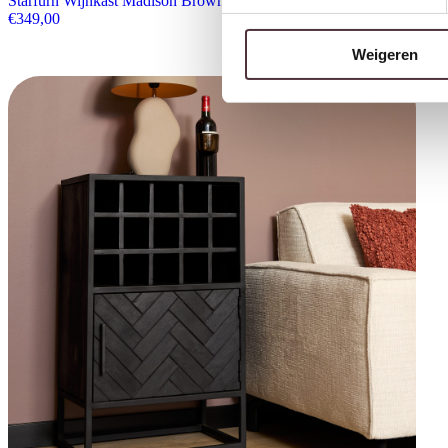
Starfurn Wijnkast Madison Brown | 55 cm
€
349,00
Weigeren