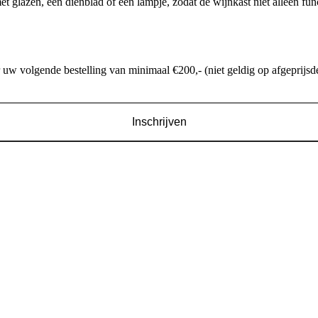
 glazen, een dienblad of een lampje, zodat de wijnkast niet alleen funct
w volgende bestelling van minimaal €200,- (niet geldig op afgeprijsde
Inschrijven