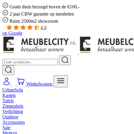
Gratis
thuis bezorgd boven de €100,-
2 jaar CBW
garantie
op meubelen
Ruim
2500m2 showroom
4.5
op
Google
Winkelwagen
UrbanSofa
Kasten
Tafels
Zitmeubels
Verlichting
Outdoor
Accessoires
Sale
Merken