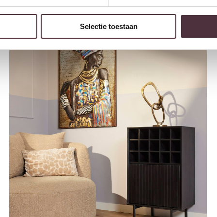
Starfurn Wijnkast Madison Natural | 55 cm
€
349,00
Selectie toestaan