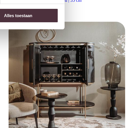
Starfurn Wijnkast Madison Sand | 55 cm
€
349,00
Alles toestaan