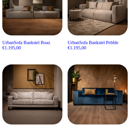
UrbanSofa Bankstel Boaz
UrbanSofa Bankstel Pebble
€
1.195,00
€
1.195,00