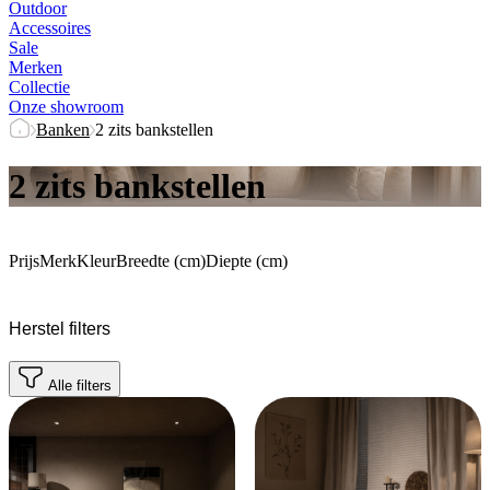
Outdoor
Accessoires
Sale
Merken
Collectie
Onze showroom
Banken
2 zits bankstellen
2 zits bankstellen
Prijs
Merk
Kleur
Breedte (cm)
Diepte (cm)
Herstel filters
Alle filters