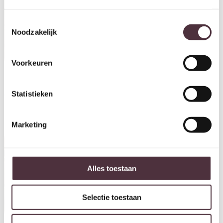
Toestemmingsselectie
Noodzakelijk
Voorkeuren
UrbanSofa bankstel Auxerre
UrbanSofa Bankstel Tommy
Statistieken
€
1.295,00
€
1.195,00
Marketing
Alles toestaan
Selectie toestaan