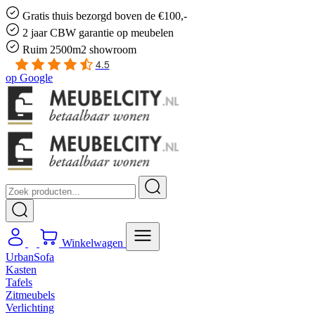
Gratis
thuis bezorgd boven de €100,-
2 jaar CBW
garantie
op meubelen
Ruim
2500m2 showroom
4.5
op
Google
Winkelwagen
UrbanSofa
Kasten
Tafels
Zitmeubels
Verlichting