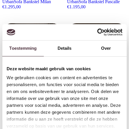
UrbanSofa Bankstel Milan
UrbanSofa Bankstel Pascalle
€
1.295,00
€
1.195,00
Toestemming
Details
Over
Deze website maakt gebruik van cookies
We gebruiken cookies om content en advertenties te
personaliseren, om functies voor social media te bieden
UrbanSofa bankstel Quinn
UrbanSofa Bankstel Lausanne
en om ons websiteverkeer te analyseren. Ook delen we
€
1.295,00
€
1.195,00
informatie over uw gebruik van onze site met onze
partners voor social media, adverteren en analyse. Deze
partners kunnen deze gegevens combineren met andere
informatie die u aan ze heeft verstrekt of die ze hebben
verzameld op basis van uw gebruik van hun services.