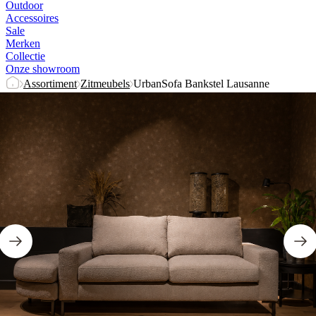
Outdoor
Accessoires
Sale
Merken
Collectie
Onze showroom
Assortiment
Zitmeubels
UrbanSofa Bankstel Lausanne