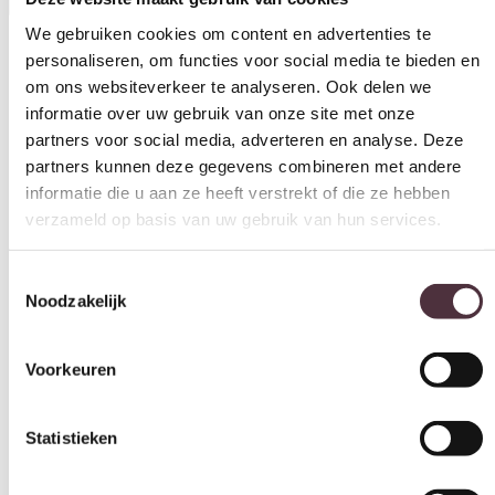
personaliseren, om functies voor social media te bieden en
om ons websiteverkeer te analyseren. Ook delen we
Materiaal
informatie over uw gebruik van onze site met onze
Leer, Stof
partners voor social media, adverteren en analyse. Deze
Model
partners kunnen deze gegevens combineren met andere
2,5 zitsbank, 2-zitsbank, 3-zitsbank, Bankstel
informatie die u aan ze heeft verstrekt of die ze hebben
verzameld op basis van uw gebruik van hun services.
Zithoogte (cm)
51 cm
Toestemmingsselectie
Zitdiepte (cm)
Noodzakelijk
45 cm, 55 cm
Leuninghoogte arm (cm)
Voorkeuren
60 cm
Merk
Statistieken
UrbanSofa
Gemonteerd geleverd
Marketing
Nee (handgrepen en/of poten nog monteren)