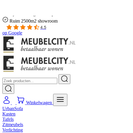
Gratis
thuis bezorgd boven de €100,-
2 jaar CBW
garantie
op meubelen
Ruim
2500m2 showroom
4.5
op
Google
Winkelwagen
UrbanSofa
Kasten
Tafels
Zitmeubels
Verlichting