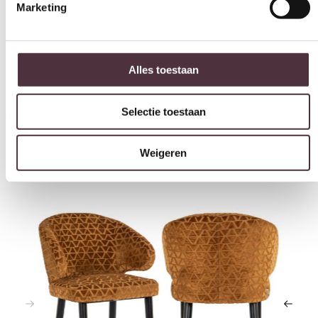
Geadviseerd onderhoudsmiddel
All in house Just enjoy 5 jaar vlek en constructie garantie
Alles toestaan
Gratis
thuis bezorgd boven de €100,-
Selectie toestaan
2 jaar CBW
garantie
op meubelen
Ruim
2500m2 showroom
Weigeren
Interessant voor jou