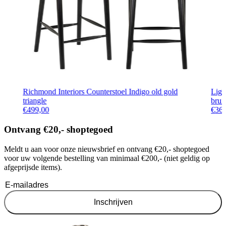
Richmond Interiors Counterstoel Indigo old gold
Ligh
triangle
brui
€
499,00
€
36
Ontvang €20,- shoptegoed
Meldt u aan voor onze nieuwsbrief en ontvang €20,- shoptegoed
voor uw volgende bestelling van minimaal €200,- (niet geldig op
afgeprijsde items).
Inschrijven