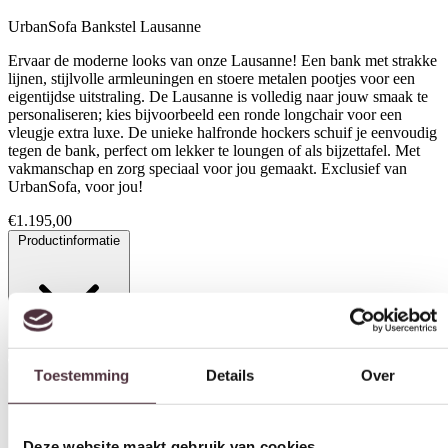
UrbanSofa Bankstel Lausanne
Ervaar de moderne looks van onze Lausanne! Een bank met strakke
lijnen, stijlvolle armleuningen en stoere metalen pootjes voor een
eigentijdse uitstraling. De Lausanne is volledig naar jouw smaak te
personaliseren; kies bijvoorbeeld een ronde longchair voor een
vleugje extra luxe. De unieke halfronde hockers schuif je eenvoudig
tegen de bank, perfect om lekker te loungen of als bijzettafel. Met
vakmanschap en zorg speciaal voor jou gemaakt. Exclusief van
UrbanSofa, voor jou!
€
1.195,00
Productinformatie
Toestemming
Details
Over
Specificaties
Deze website maakt gebruik van cookies
We gebruiken cookies om content en advertenties te