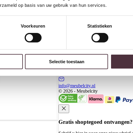
erzameld op basis van uw gebruik van hun services.
Banken
Kasten
Meubels
Voorkeuren
Statistieken
Meubelcity
Koningsweg 20 - 2
3762 EC Soest
Selectie toestaan
035-6015786
info@meubelcity.nl
© 2026 - Meubelcity
Gratis shoptegoed ontvangen?