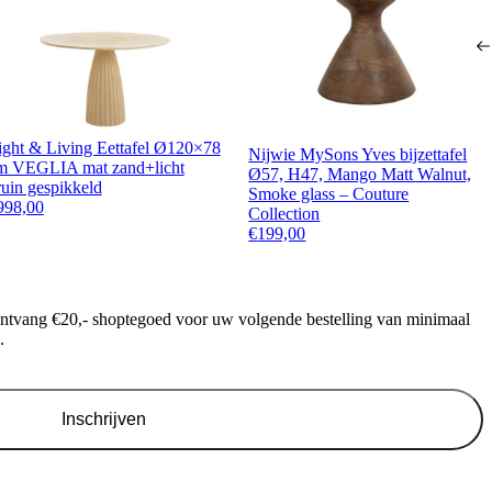
ight & Living Eettafel Ø120×78
Nijwie MySons Yves bijzettafel
m VEGLIA mat zand+licht
Ø57, H47, Mango Matt Walnut,
ruin gespikkeld
Smoke glass – Couture
998,00
Collection
€
199,00
ontvang €20,- shoptegoed voor uw volgende bestelling van minimaal
.
Inschrijven