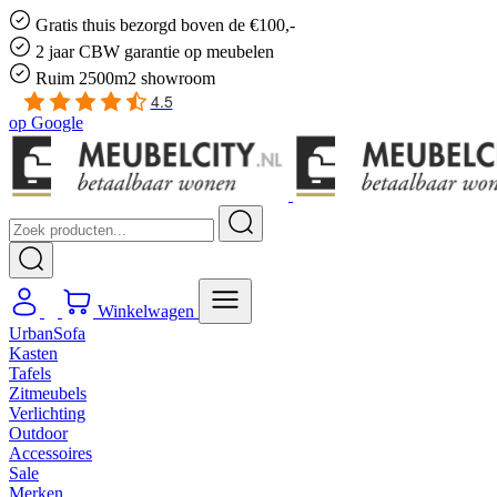
Gratis
thuis bezorgd boven de €100,-
2 jaar CBW
garantie
op meubelen
Ruim
2500m2 showroom
4.5
op
Google
Winkelwagen
UrbanSofa
Kasten
Tafels
Zitmeubels
Verlichting
Outdoor
Accessoires
Sale
Merken