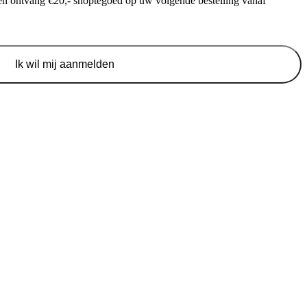
f en ontvang €20,- shoptegoed op uw volgende bestelling vanaf
Ik wil mij aanmelden