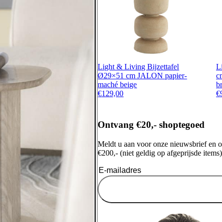
Light & Living Bijzettafel
L
Ø29×51 cm JALON papier-
c
maché beige
b
€
129,00
€
Ontvang €20,- shoptegoed
Meldt u aan voor onze nieuwsbrief en 
€200,- (niet geldig op afgeprijsde items)