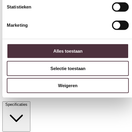
Statistieken
Marketing
Alles toestaan
Selectie toestaan
By-Boo draaifauteuil Balou met arm taupe
€
439,00
Weigeren
In winkelwagen
Specificaties