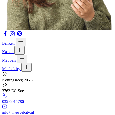
Banken
Kasten
Meubels
Meubelcity
Koningsweg 20 - 2
3762 EC Soest
035-6015786
info@meubelcity.nl