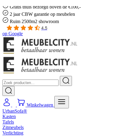
Gratis
thuis bezorgd boven de €100,-
2 jaar CBW
garantie
op meubelen
Ruim
2500m2 showroom
4.5
op
Google
Winkelwagen
UrbanSofa®
Kasten
Tafels
Zitmeubels
Verlichting