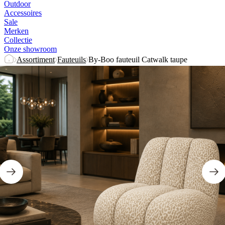
Outdoor
Accessoires
Sale
Merken
Collectie
Onze showroom
Assortiment
Fauteuils
By-Boo fauteuil Catwalk taupe