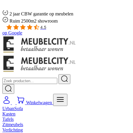
Gratis
thuis bezorgd boven de €100,-
2 jaar CBW
garantie
op meubelen
Ruim
2500m2 showroom
4.5
op
Google
Winkelwagen
UrbanSofa
Kasten
Tafels
Zitmeubels
Verlichting