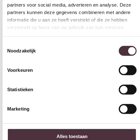
partners kunnen deze gegevens combineren met andere
73 cm
informatie die u aan ze heeft verstrekt of die ze hebben
verzameld op basis van uw gebruik van hun services.
Diepte (cm)
87 cm
Toestemmingsselectie
Hoogte (cm)
Noodzakelijk
76 cm
Zitdiepte (cm)
Voorkeuren
58 cm
Zithoogte (cm)
Statistieken
41 cm
Kleur
Marketing
taupe
Merk
By-Boo
Alles toestaan
Gemonteerd geleverd
Nee (handgrepen en/of poten nog monteren)