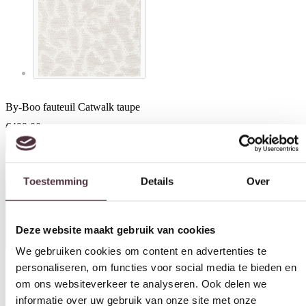
By-Boo fauteuil Catwalk taupe
€
499,00
In winkelwagen
Toestemming
Details
Over
Specificaties
Deze website maakt gebruik van cookies
We gebruiken cookies om content en advertenties te
personaliseren, om functies voor social media te bieden en
om ons websiteverkeer te analyseren. Ook delen we
Materiaal
informatie over uw gebruik van onze site met onze
Hout, Stof
partners voor social media, adverteren en analyse. Deze
Breedte (cm)