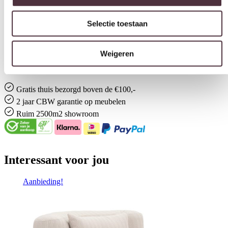
Selectie toestaan
Geadviseerd onderhoudsmiddel
All in house Just enjoy 5 jaar vlek en constructie garantie
Weigeren
Categorie
Fauteuils
Gratis
thuis bezorgd boven de €100,-
2 jaar CBW
garantie
op meubelen
Ruim
2500m2 showroom
Interessant voor jou
Aanbieding!