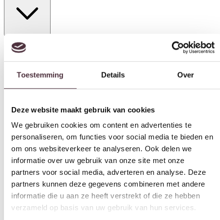
Toestemming
Details
Over
Materiaal
Stof
Deze website maakt gebruik van cookies
Breedte (cm)
67 cm
We gebruiken cookies om content en advertenties te
personaliseren, om functies voor social media te bieden en
Diepte (cm)
om ons websiteverkeer te analyseren. Ook delen we
69,5 cm
informatie over uw gebruik van onze site met onze
Hoogte (cm)
partners voor social media, adverteren en analyse. Deze
75 cm
partners kunnen deze gegevens combineren met andere
informatie die u aan ze heeft verstrekt of die ze hebben
Zitdiepte (cm)
verzameld op basis van uw gebruik van hun services.
n.n.b.
Zithoogte (cm)
Toestemmingsselectie
n.n.b.
Noodzakelijk