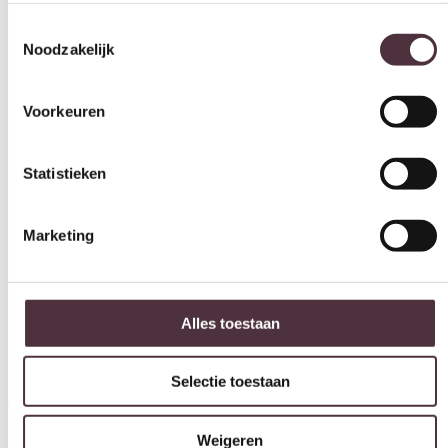
Kleur
beige
Voorkeuren
Merk
By-Boo
Statistieken
Gemonteerd geleverd
Ja
Marketing
Geadviseerd onderhoudsmiddel
All in house Just enjoy 5 jaar vlek en constructie garantie
Categorie
Alles toestaan
Fauteuils
Selectie toestaan
Gratis
thuis bezorgd boven de €100,-
2 jaar CBW
garantie
op meubelen
Weigeren
Ruim
2500m2 showroom