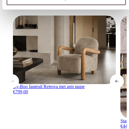
Interessant voor jou
By-Boo fauteuil Retrova met arm taupe
€
799,00
Star
€
44