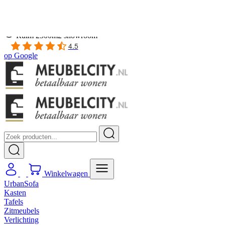
Gratis
thuis bezorgd boven de €100,-
2 jaar CBW
garantie
op meubelen
Ruim
2500m2 showroom
4.5
op
Google
Winkelwagen
UrbanSofa
Kasten
Tafels
Zitmeubels
Verlichting