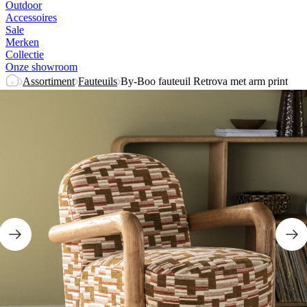
Outdoor
Accessoires
Sale
Merken
Collectie
Onze showroom
Assortiment
Fauteuils
By-Boo fauteuil Retrova met arm print