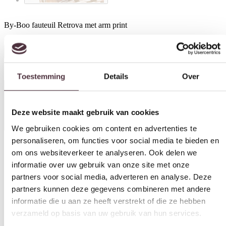
By-Boo fauteuil Retrova met arm print
€
799,00
Toestemming
Details
Over
In winkelwagen
Deze website maakt gebruik van cookies
Specificaties
We gebruiken cookies om content en advertenties te
personaliseren, om functies voor social media te bieden en
om ons websiteverkeer te analyseren. Ook delen we
informatie over uw gebruik van onze site met onze
Materiaal
partners voor social media, adverteren en analyse. Deze
Hout, Stof
partners kunnen deze gegevens combineren met andere
Kleur
informatie die u aan ze heeft verstrekt of die ze hebben
verzameld op basis van uw gebruik van hun services.
Multi mix kleuren
Breedte (cm)
Toestemmingsselectie
72 cm
Noodzakelijk