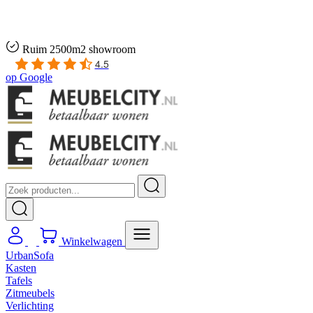
Gratis
thuis bezorgd boven de €100,-
2 jaar CBW
garantie
op meubelen
Ruim
2500m2 showroom
4.5
op
Google
Winkelwagen
UrbanSofa
Kasten
Tafels
Zitmeubels
Verlichting