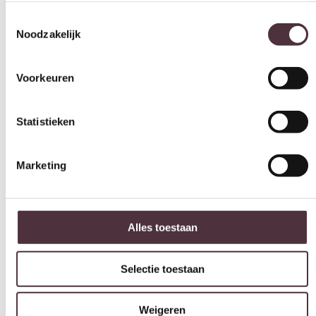
Diepte (cm)
86 cm
Voorkeuren
Hoogte (cm)
84 cm
Statistieken
Zitdiepte (cm)
57 cm
Marketing
Zithoogte (cm)
49,5 cm
Armleuningen
Alles toestaan
Ja
Armhoogte (cm)
Selectie toestaan
n.n.b.
Merk
Weigeren
By-Boo
Gemonteerd geleverd