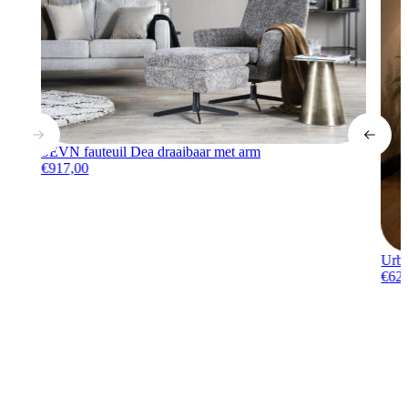
SEVN fauteuil Dea draaibaar met arm
€
917,00
Urba
€
62