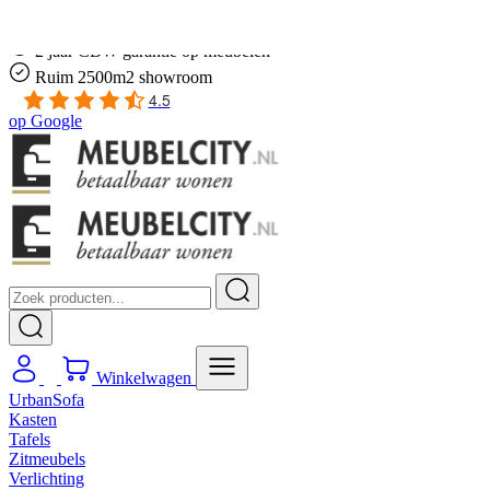
Gratis
thuis bezorgd boven de €100,-
2 jaar CBW
garantie
op meubelen
Ruim
2500m2 showroom
4.5
op
Google
Winkelwagen
UrbanSofa
Kasten
Tafels
Zitmeubels
Verlichting