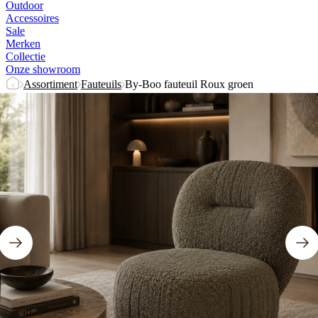
Outdoor
Accessoires
Sale
Merken
Collectie
Onze showroom
Assortiment
Fauteuils
By-Boo fauteuil Roux groen