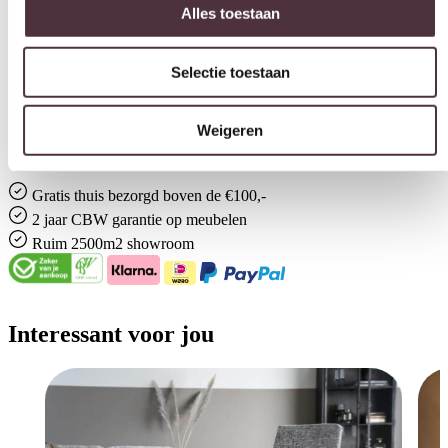
Ja
Selectie toestaan
Geadviseerd onderhoudsmiddel
All in house Just enjoy 5 jaar vlek en constructie garantie
Weigeren
Categorie
Fauteuils
Gratis
thuis bezorgd boven de €100,-
2 jaar CBW
garantie
op meubelen
Ruim
2500m2 showroom
Interessant voor jou