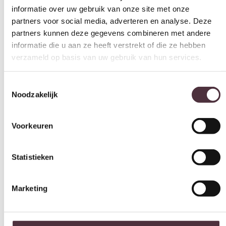
partners kunnen deze gegevens combineren met andere
Breedte (cm)
informatie die u aan ze heeft verstrekt of die ze hebben
72 cm
verzameld op basis van uw gebruik van hun services.
Diepte (cm)
91 cm
Toestemmingsselectie
Hoogte (cm)
Noodzakelijk
76,5 cm
Zitdiepte (cm)
Voorkeuren
61 cm
Zithoogte (cm)
Statistieken
44 cm
Kleur
Marketing
groen
Merk
By-Boo
Alles toestaan
Gemonteerd geleverd