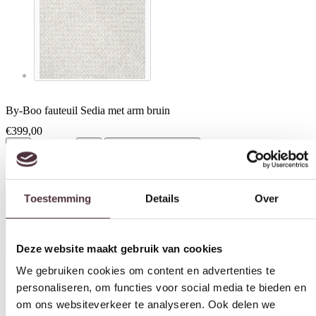
By-Boo fauteuil Sedia met arm bruin
€
399,00
In winkelwagen
Toestemming
Details
Over
Specificaties
Deze website maakt gebruik van cookies
We gebruiken cookies om content en advertenties te
personaliseren, om functies voor social media te bieden en
om ons websiteverkeer te analyseren. Ook delen we
Materiaal
informatie over uw gebruik van onze site met onze
Hout, Stof
partners voor social media, adverteren en analyse. Deze
Kleur