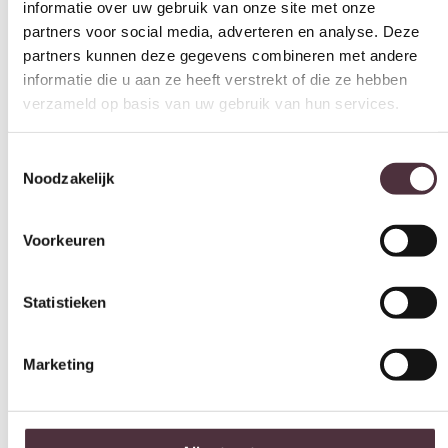
partners kunnen deze gegevens combineren met andere
Bruin
informatie die u aan ze heeft verstrekt of die ze hebben
verzameld op basis van uw gebruik van hun services.
Breedte (cm)
73,5 cm
Toestemmingsselectie
Diepte (cm)
Noodzakelijk
72 cm
Hoogte (cm)
Voorkeuren
75 cm
Zitdiepte (cm)
Statistieken
55 cm
Zithoogte (cm)
Marketing
42 cm
Armleuningen
Ja
Alles toestaan
Armhoogte (cm)
n.n.b.