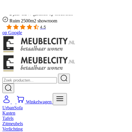
Gratis
thuis bezorgd boven de €100,-
2 jaar CBW
garantie
op meubelen
Ruim
2500m2 showroom
4.5
op
Google
Winkelwagen
UrbanSofa
Kasten
Tafels
Zitmeubels
Verlichting