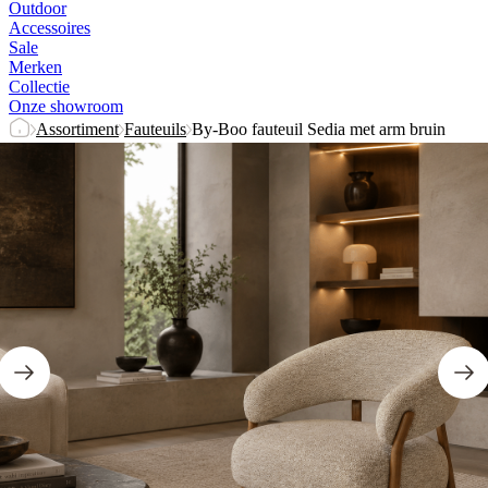
Outdoor
Accessoires
Sale
Merken
Collectie
Onze showroom
Assortiment
Fauteuils
By-Boo fauteuil Sedia met arm bruin