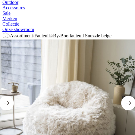
Outdoor
Accessoires
Sale
Merken
Collectie
Onze showroom
Assortiment
Fauteuils
By-Boo fauteuil Snuzzle beige