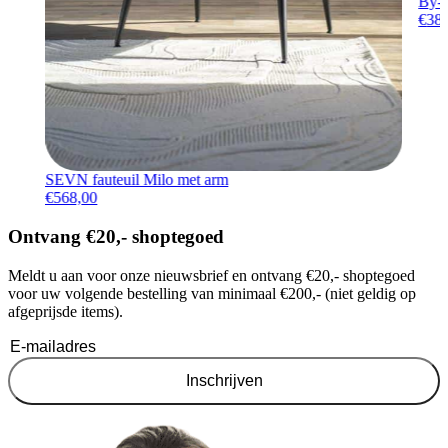
By-B
€
38
SEVN fauteuil Milo met arm
€
568,00
Ontvang €20,- shoptegoed
Meldt u aan voor onze nieuwsbrief en ontvang €20,- shoptegoed
voor uw volgende bestelling van minimaal €200,- (niet geldig op
afgeprijsde items).
Inschrijven