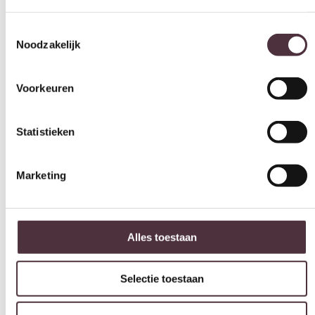
Kleur
Voorkeuren
beige
Merk
Statistieken
By-Boo
Gemonteerd geleverd
Marketing
Ja
Geadviseerd onderhoudsmiddel
All in house Just enjoy 5 jaar vlek en constructie garantie
Alles toestaan
Categorie
Fauteuils
Selectie toestaan
Gratis
thuis bezorgd boven de €100,-
Weigeren
2 jaar CBW
garantie
op meubelen
Ruim
2500m2 showroom