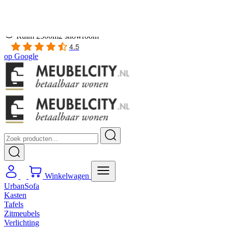
Gratis
thuis bezorgd boven de €100,-
2 jaar CBW
garantie
op meubelen
Ruim
2500m2 showroom
4.5
op
Google
Winkelwagen
UrbanSofa
Kasten
Tafels
Zitmeubels
Verlichting