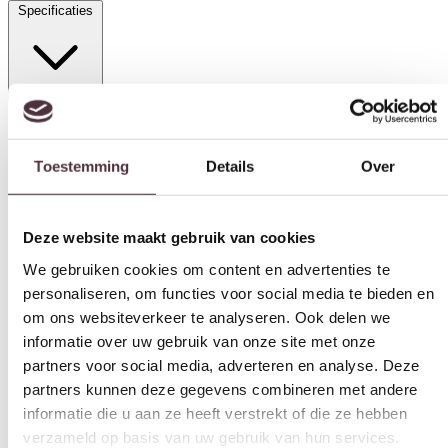
Specificaties
Toestemming
Details
Over
Materiaal
Stof
Deze website maakt gebruik van cookies
Breedte (cm)
We gebruiken cookies om content en advertenties te
111 cm
personaliseren, om functies voor social media te bieden en
Diepte (cm)
om ons websiteverkeer te analyseren. Ook delen we
111 cm
informatie over uw gebruik van onze site met onze
partners voor social media, adverteren en analyse. Deze
Hoogte (cm)
partners kunnen deze gegevens combineren met andere
75 cm
informatie die u aan ze heeft verstrekt of die ze hebben
Zitdiepte (cm)
verzameld op basis van uw gebruik van hun services.
69 cm
Toestemmingsselectie
Zithoogte (cm)
Noodzakelijk
n.n.b.