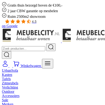
Gratis
thuis bezorgd boven de €100,-
2 jaar CBW
garantie
op meubelen
Ruim
2500m2 showroom
4.5
op
Google
Winkelwagen
UrbanSofa
Kasten
Tafels
Zitmeubels
Verlichting
Outdoor
Accessoires
Sale
Merken