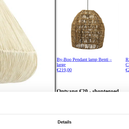
By-Boo Pendant lamp Benti –
R
large
C
€
219,00
€
Ontvang €20,- shoptegoed
Meldt u aan voor onze nieuwsbrief en 
€200,- (niet geldig op afgeprijsde items)
Details