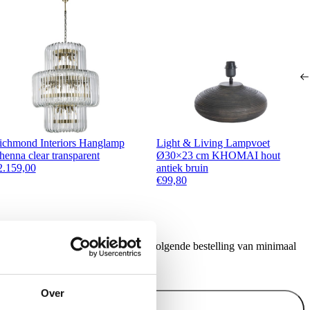
ichmond Interiors Hanglamp
Light & Living Lampvoet
henna clear transparent
Ø30×23 cm KHOMAI hout
2.159,00
antiek bruin
€
99,80
ontvang €20,- shoptegoed voor uw volgende bestelling van minimaal
.
Over
Inschrijven