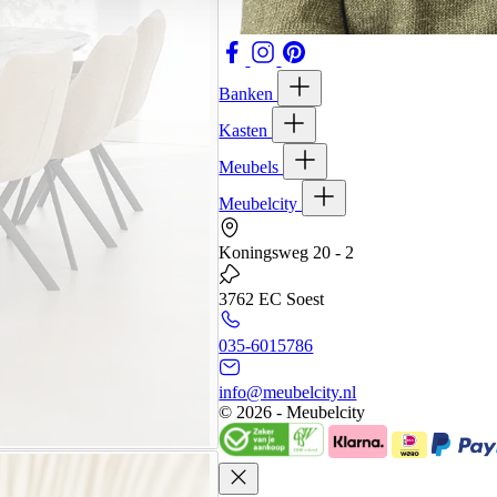
Banken
Kasten
Meubels
Meubelcity
Koningsweg 20 - 2
3762 EC Soest
035-6015786
info@meubelcity.nl
© 2026 - Meubelcity