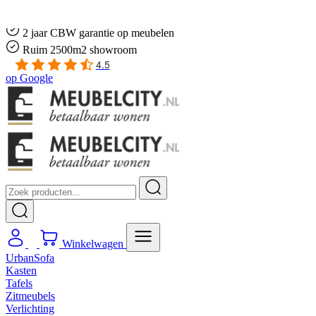
Gratis
thuis bezorgd boven de €100,-
2 jaar CBW
garantie
op meubelen
Ruim
2500m2 showroom
4.5
op
Google
Winkelwagen
UrbanSofa
Kasten
Tafels
Zitmeubels
Verlichting