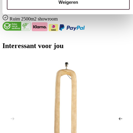
Gratis
thuis bezorgd boven de €100,-
2 jaar CBW
garantie
op meubelen
Ruim
2500m2 showroom
Interessant voor jou