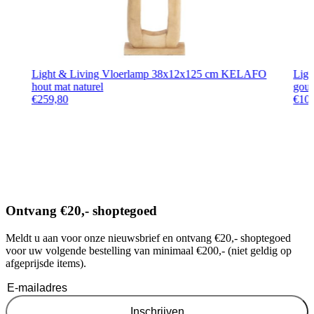
Light & Living Vloerlamp 38x12x125 cm KELAFO
Ligh
hout mat naturel
gou
€
259,80
€
10
Ontvang €20,- shoptegoed
Meldt u aan voor onze nieuwsbrief en ontvang €20,- shoptegoed
voor uw volgende bestelling van minimaal €200,- (niet geldig op
afgeprijsde items).
Inschrijven