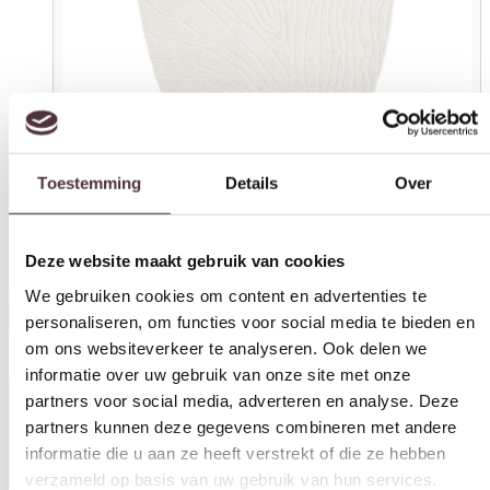
Toestemming
Details
Over
Deze website maakt gebruik van cookies
We gebruiken cookies om content en advertenties te
By-Boo karpet Pebble 190×290 cm beige
personaliseren, om functies voor social media te bieden en
€
469,00
om ons websiteverkeer te analyseren. Ook delen we
informatie over uw gebruik van onze site met onze
In winkelwagen
partners voor social media, adverteren en analyse. Deze
partners kunnen deze gegevens combineren met andere
Specificaties
informatie die u aan ze heeft verstrekt of die ze hebben
verzameld op basis van uw gebruik van hun services.