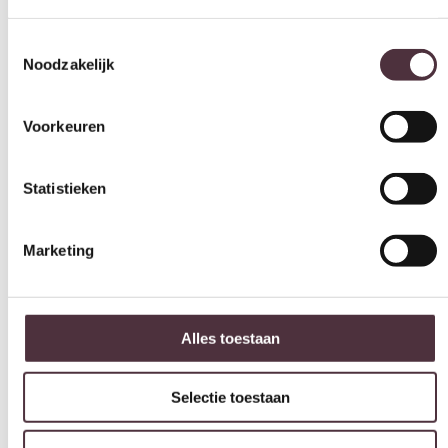
Toestemmingsselectie
Afmeting(en)
Noodzakelijk
190×290 cm
Kleur
Voorkeuren
beige
Vorm
Statistieken
Overig
Soort
Marketing
Laagpolig
Materiaal
100% wol
Alles toestaan
Geschikt voor
Binnen
Selectie toestaan
Categorie
Vloerkleden en Karpetten
Weigeren