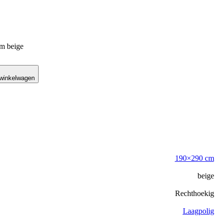
m beige
 winkelwagen
190×290 cm
beige
Rechthoekig
Laagpolig