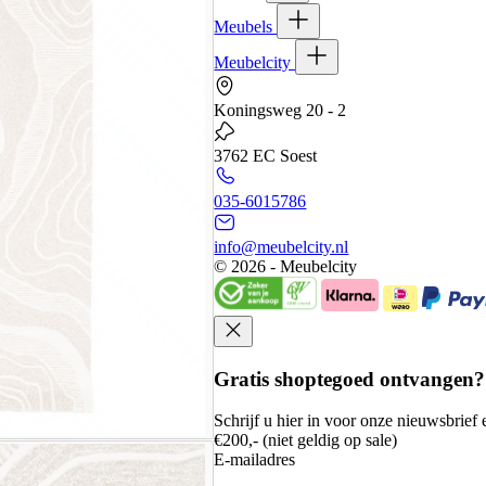
Meubels
Meubelcity
Koningsweg 20 - 2
3762 EC Soest
035-6015786
info@meubelcity.nl
© 2026 - Meubelcity
Gratis shoptegoed ontvangen?
Schrijf u hier in voor onze nieuwsbrie
€200,- (niet geldig op sale)
E-mailadres