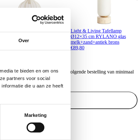
ight & Living Hanglamp
Light & Living Tafellamp
29×31 cm ELATI zand
Ø12×35 cm RYLANO glas
Over
85,00
melk+zand+antiek brons
€
89,80
 media te bieden en om ons
ontvang €20,- shoptegoed voor uw volgende bestelling van minimaal
.
ze partners voor social
nformatie die u aan ze heeft
Inschrijven
Marketing