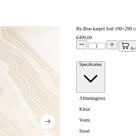
By-Boo karpet Soil 190×290 c
€
499,00
In
Specificaties
Afmeting(en)
Kleur
Vorm
Soort