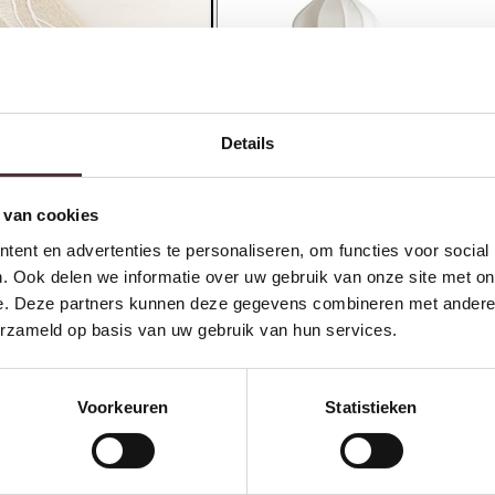
Light & Living Hanglamp
L
Ø38,5×28 cm ZUBEDA wit
Ø
Details
€
105,00
€
Ontvang €20,- shoptegoed
 van cookies
ent en advertenties te personaliseren, om functies voor social
Meldt u aan voor onze nieuwsbrief en 
€200,- (niet geldig op afgeprijsde items)
. Ook delen we informatie over uw gebruik van onze site met on
e. Deze partners kunnen deze gegevens combineren met andere i
erzameld op basis van uw gebruik van hun services.
Voorkeuren
Statistieken