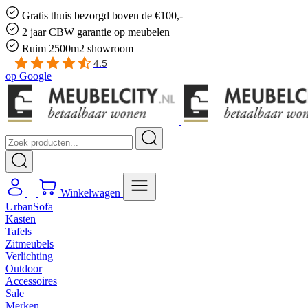
Gratis
thuis bezorgd boven de €100,-
2 jaar CBW
garantie
op meubelen
Ruim
2500m2 showroom
4.5
op
Google
Winkelwagen
UrbanSofa
Kasten
Tafels
Zitmeubels
Verlichting
Outdoor
Accessoires
Sale
Merken