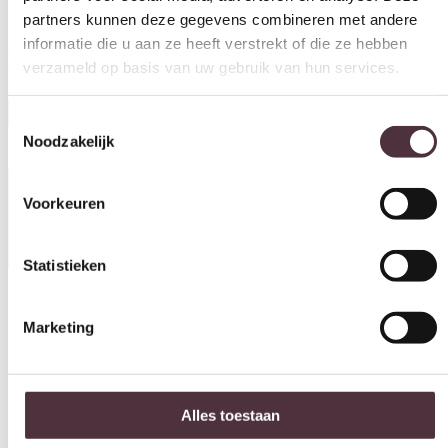
partners kunnen deze gegevens combineren met andere
informatie die u aan ze heeft verstrekt of die ze hebben
By-Boo salontafel Bond 60x60x42 cm glas
verzameld op basis van uw gebruik van hun services.
€
269,00
Toestemmingsselectie
In winkelwagen
Noodzakelijk
Specificaties
Voorkeuren
Statistieken
Kleur
Zwart
Marketing
Materiaal
Glas, Mangohout
Breedte (cm)
Alles toestaan
60 cm