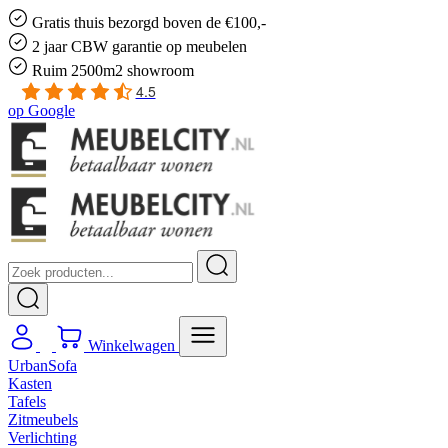
Gratis
thuis bezorgd boven de €100,-
2 jaar CBW
garantie
op meubelen
Ruim
2500m2 showroom
4.5
op
Google
Winkelwagen
UrbanSofa
Kasten
Tafels
Zitmeubels
Verlichting