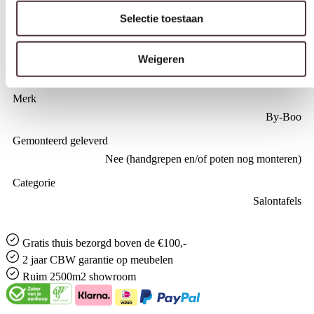
Diepte (cm)
Selectie toestaan
60 cm
Hoogte (cm)
Weigeren
42 cm
Merk
By-Boo
Gemonteerd geleverd
Nee (handgrepen en/of poten nog monteren)
Categorie
Salontafels
Gratis
thuis bezorgd boven de €100,-
2 jaar CBW
garantie
op meubelen
Ruim
2500m2 showroom