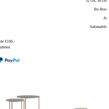
32 cm, 38 cm
By-Boo
Ja
Salontafels
de €100,-
ubelen