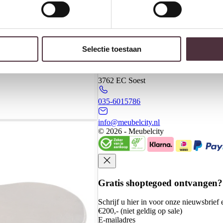
Kasten
Meubels
Meubelcity
Selectie toestaan
Koningsweg 20 - 2
3762 EC Soest
035-6015786
info@meubelcity.nl
© 2026 - Meubelcity
Gratis shoptegoed ontvangen?
Schrijf u hier in voor onze nieuwsbrie
€200,- (niet geldig op sale)
E-mailadres