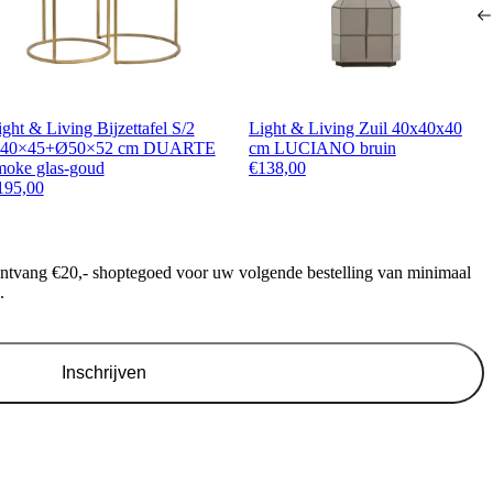
ight & Living Bijzettafel S/2
Light & Living Zuil 40x40x40
40×45+Ø50×52 cm DUARTE
cm LUCIANO bruin
moke glas-goud
€
138,00
195,00
ontvang €20,- shoptegoed voor uw volgende bestelling van minimaal
.
Inschrijven