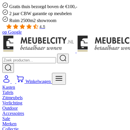
Gratis
thuis bezorgd boven de €100,-
2 jaar CBW
garantie
op meubelen
Ruim
2500m2 showroom
4.5
op
Google
Winkelwagen
Kasten
Tafels
Zitmeubels
Verlichting
Outdoor
Accessoires
Sale
Merken
Collectie