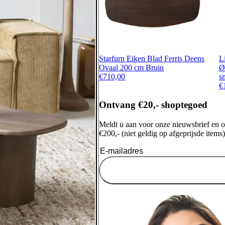
Starfurn Eiken Blad Ferris Deens
L
Ovaal 200 cm Bruin
Ø
€
710,00
s
€
Ontvang €20,- shoptegoed
Meldt u aan voor onze nieuwsbrief en 
€200,- (niet geldig op afgeprijsde items)