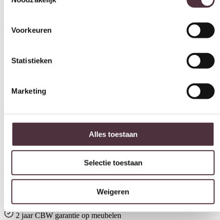
Hoogte (cm)
36 cm
Statistieken
Kleur
Donker bruin
Marketing
Vorm
Rond
Materiaal
Alles toestaan
Melamine, Metaal
Merk
Selectie toestaan
By-Boo
Weigeren
Categorie
Tafellampen
Gratis
thuis bezorgd boven de €100,-
2 jaar CBW
garantie
op meubelen