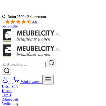
Gratis
thuis bezorgd boven de €100,-
2 jaar CBW
garantie
op meubelen
Ruim
2500m2 showroom
4.5
op
Google
Winkelwagen
UrbanSofa
Kasten
Tafels
Zitmeubels
Verlichting