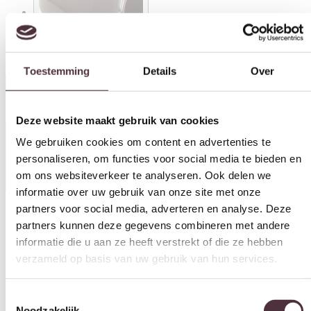
Toestemming
Details
Over
By-Boo tafellamp 21x21x54,5 cm Quadra donker bruin
€
49,95
Deze website maakt gebruik van cookies
In winkelwagen
We gebruiken cookies om content en advertenties te
personaliseren, om functies voor social media te bieden en
Specificaties
om ons websiteverkeer te analyseren. Ook delen we
informatie over uw gebruik van onze site met onze
partners voor social media, adverteren en analyse. Deze
partners kunnen deze gegevens combineren met andere
informatie die u aan ze heeft verstrekt of die ze hebben
Artikelnummer
verzameld op basis van uw gebruik van hun services.
260105
Breedte (cm)
Toestemmingsselectie
165 cm
Noodzakelijk
Diepte (cm)
16,5 cm
Voorkeuren