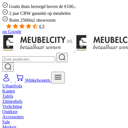
Gratis
thuis bezorgd boven de €100,-
2 jaar CBW
garantie
op meubelen
Ruim
2500m2 showroom
4.5
op
Google
Winkelwagen
UrbanSofa
Kasten
Tafels
Zitmeubels
Verlichting
Outdoor
Accessoires
Sale
Merken