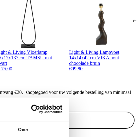
ight & Living Vloerlamp
Light & Living Lampvoet
5x17x137 cm TAMSU mat
14x14x42 cm VIKA hout
wart
chocolade bruin
175,00
€
99,80
ontvang €20,- shoptegoed voor uw volgende bestelling van minimaal
.
Inschrijven
Over