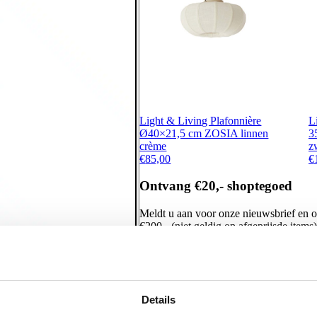
Light & Living Plafonnière
L
Ø40×21,5 cm ZOSIA linnen
3
crème
z
€
85,00
€
Ontvang €20,- shoptegoed
Meldt u aan voor onze nieuwsbrief en 
€200,- (niet geldig op afgeprijsde items)
Details