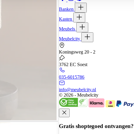
Banken
Kasten
Meubels
Meubelcity
Koningsweg 20 - 2
3762 EC Soest
035-6015786
info@meubelcity.nl
© 2026 - Meubelcity
Gratis shoptegoed ontvangen?