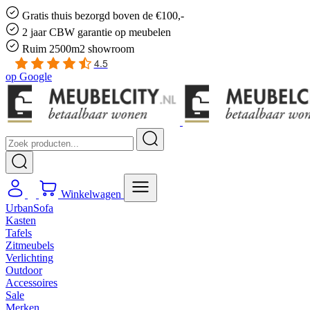
Gratis
thuis bezorgd boven de €100,-
2 jaar CBW
garantie
op meubelen
Ruim
2500m2 showroom
4.5
op
Google
Winkelwagen
UrbanSofa
Kasten
Tafels
Zitmeubels
Verlichting
Outdoor
Accessoires
Sale
Merken