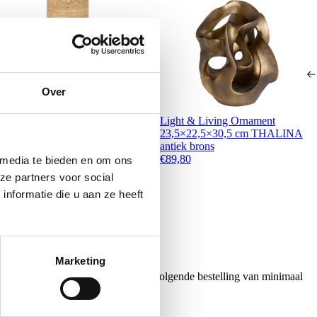
Over
ichmond Interiors Kandelaar
Light & Living Ornament
laina
23,5×22,5×30,5 cm THALINA
67,00
antiek brons
€
89,80
 media te bieden en om ons
ze partners voor social
nformatie die u aan ze heeft
Marketing
ontvang €20,- shoptegoed voor uw volgende bestelling van minimaal
.