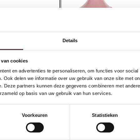
Details
Richmond Interiors Vaas Alexia
R
pink
A
 van cookies
€
27,00
€
ent en advertenties te personaliseren, om functies voor social
. Ook delen we informatie over uw gebruik van onze site met on
e. Deze partners kunnen deze gegevens combineren met andere i
erzameld op basis van uw gebruik van hun services.
Ontvang €20,- shoptegoed
Voorkeuren
Statistieken
Meldt u aan voor onze nieuwsbrief en 
€200,- (niet geldig op afgeprijsde items)