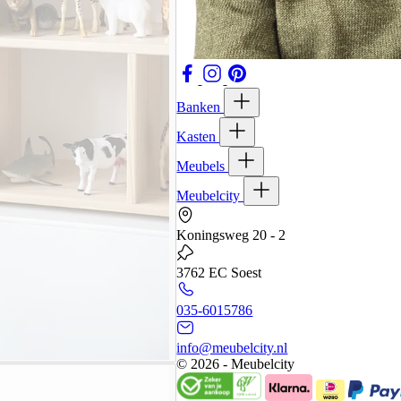
Banken
Kasten
Meubels
Meubelcity
Koningsweg 20 - 2
3762 EC Soest
035-6015786
info@meubelcity.nl
© 2026 - Meubelcity