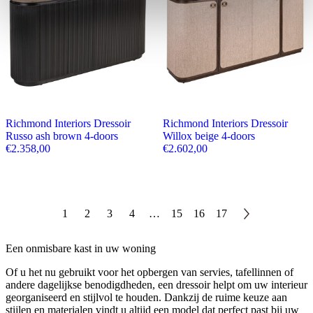
Richmond Interiors Dressoir
Richmond Interiors Dressoir
Russo ash brown 4-doors
Willox beige 4-doors
€
2.358,00
€
2.602,00
1
2
3
4
…
15
16
17
Een onmisbare kast in uw woning
Of u het nu gebruikt voor het opbergen van servies, tafellinnen of
andere dagelijkse benodigdheden, een dressoir helpt om uw interieur
georganiseerd en stijlvol te houden. Dankzij de ruime keuze aan
stijlen en materialen vindt u altijd een model dat perfect past bij uw