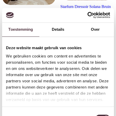
Starfurn Dressoir Solana Bruin
OPRUIMING Starfurn Dressoir
Mangohout 210 cm
Madison Brown | 165 cm/
€
999,00
nieuw in doos
Oorspronkelijke prijs was: €899,00.
Huidige prijs is: €765,00.
€
899,00
€
765,00
Toestemming
Details
Over
Deze website maakt gebruik van cookies
We gebruiken cookies om content en advertenties te
personaliseren, om functies voor social media te bieden
en om ons websiteverkeer te analyseren. Ook delen we
informatie over uw gebruik van onze site met onze
partners voor social media, adverteren en analyse. Deze
partners kunnen deze gegevens combineren met andere
informatie die u aan ze heeft verstrekt of die ze hebben
verzameld op basis van uw gebruik van hun services.
Starfurn Dressoir Solana Bruin
Starfurn Kabinet kast Solana
Mangohout 165 cm
Bruin Mangohout 115 cm
€
829,00
€
699,00
Toestemmingsselectie