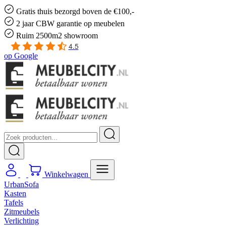
Gratis
thuis bezorgd boven de €100,-
2 jaar CBW
garantie
op meubelen
Ruim
2500m2 showroom
4.5
op
Google
Winkelwagen
UrbanSofa
Kasten
Tafels
Zitmeubels
Verlichting