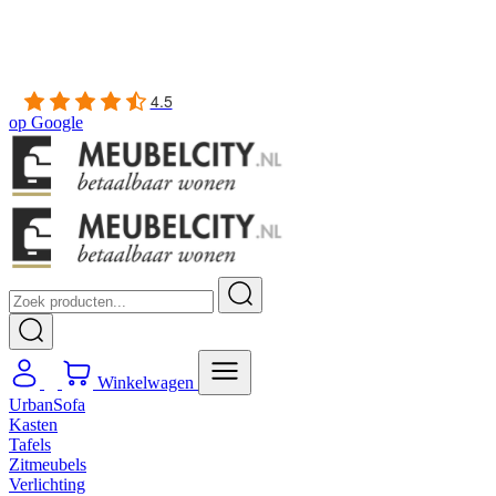
Gratis
thuis bezorgd boven de €100,-
2 jaar CBW
garantie
op meubelen
Ruim
2500m2 showroom
4.5
op
Google
Winkelwagen
UrbanSofa
Kasten
Tafels
Zitmeubels
Verlichting