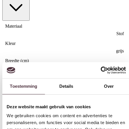
Materiaal
Stof
Kleur
grijs
Breedte (cm)
Toestemming
Details
Over
15,5 cm
Diepte (cm)
Deze website maakt gebruik van cookies
62 cm
We gebruiken cookies om content en advertenties te
Hoogte (cm)
personaliseren, om functies voor social media te bieden en
86 cm
om ons websiteverkeer te analyseren. Ook delen we
Zitdiepte (cm)
informatie over uw gebruik van onze site met onze
42 cm
partners voor social media, adverteren en analyse. Deze
partners kunnen deze gegevens combineren met andere