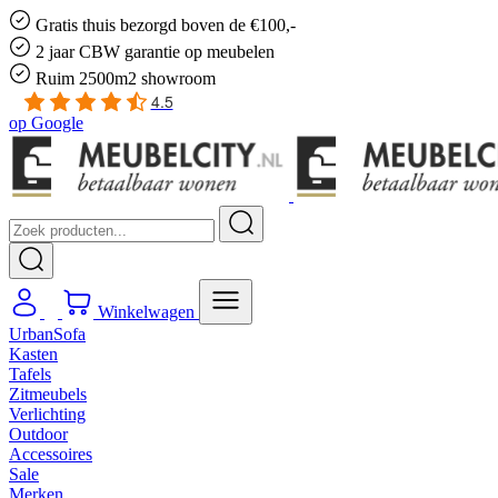
Gratis
thuis bezorgd boven de €100,-
2 jaar CBW
garantie
op meubelen
Ruim
2500m2 showroom
4.5
op
Google
Winkelwagen
UrbanSofa
Kasten
Tafels
Zitmeubels
Verlichting
Outdoor
Accessoires
Sale
Merken