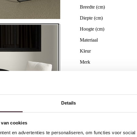
Breedte (cm)
Diepte (cm)
Hoogte (cm)
Materiaal
Kleur
Merk
Gemonteerd geleverd
Geadviseerd onderhoudsmidd
Afmeting(en)
Details
Categorie
 van cookies
Gratis
thuis bezorgd boven 
2 jaar CBW
garantie
op me
ent en advertenties te personaliseren, om functies voor social