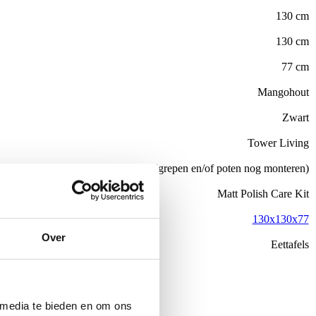
130 cm
130 cm
77 cm
Mangohout
Zwart
Tower Living
Nee (handgrepen en/of poten nog monteren)
el
Matt Polish Care Kit
130x130x77
Over
Eettafels
de €100,-
ubelen
 media te bieden en om ons