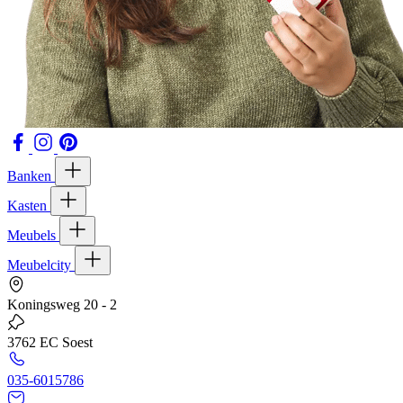
Banken
Kasten
Meubels
Meubelcity
Koningsweg 20 - 2
3762 EC Soest
035-6015786