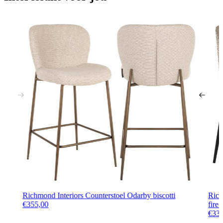
Richmond Interiors Counterstoel Odarby biscotti
Rich
€
355,00
fire 
€
33