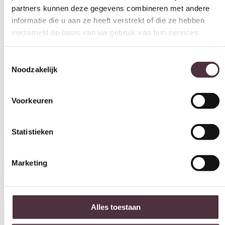
informatie die u aan ze heeft verstrekt of die ze hebben
verzameld op basis van uw gebruik van hun services.
Toestemmingsselectie
Noodzakelijk
Voorkeuren
Statistieken
Eleonora barstoel Luka taupe
Marketing
€
219,00
In winkelwagen
Alles toestaan
Specificaties