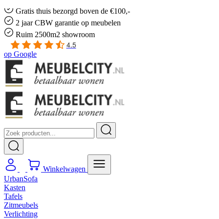
Gratis
thuis bezorgd boven de €100,-
2 jaar CBW
garantie
op meubelen
Ruim
2500m2 showroom
4.5
op
Google
Winkelwagen
UrbanSofa
Kasten
Tafels
Zitmeubels
Verlichting