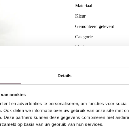
Materiaal
Kleur
Gemonteerd geleverd
Categorie
Merk
Gratis
thuis bezorgd boven 
2 jaar CBW
garantie
op me
Details
Ruim
2500m2 showroom
 van cookies
Interessant voor jou
ent en advertenties te personaliseren, om functies voor social
. Ook delen we informatie over uw gebruik van onze site met on
e. Deze partners kunnen deze gegevens combineren met andere i
erzameld op basis van uw gebruik van hun services.