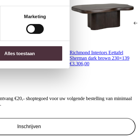
Marketing
ichmond Interiors Eettafel
Richmond Interiors Eettafel
Alles toestaan
ottega Blush beige 140Ø
Sherman dark brown 230×139
1.048,00
€
3.306,00
ontvang €20,- shoptegoed voor uw volgende bestelling van minimaal
.
Inschrijven