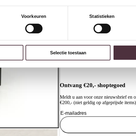
Voorkeuren
Statistieken
Richmond Interiors Salontafel
R
Selectie toestaan
Hayden bronze oval
B
€
1.149,00
€
Ontvang €20,- shoptegoed
Meldt u aan voor onze nieuwsbrief en 
€200,- (niet geldig op afgeprijsde items)