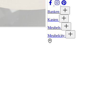
Banken
Kasten
Meubels
Meubelcity