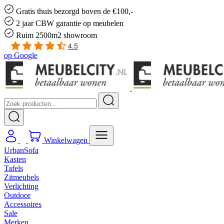
Gratis
thuis bezorgd boven de €100,-
2 jaar CBW
garantie
op meubelen
Ruim
2500m2 showroom
4.5
op
Google
Winkelwagen
UrbanSofa
Kasten
Tafels
Zitmeubels
Verlichting
Outdoor
Accessoires
Sale
Merken