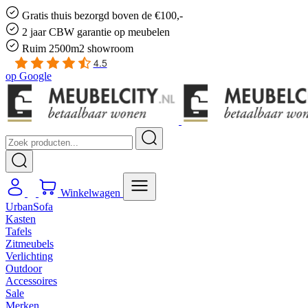
Gratis
thuis bezorgd boven de €100,-
2 jaar CBW
garantie
op meubelen
Ruim
2500m2 showroom
4.5
op
Google
Winkelwagen
UrbanSofa
Kasten
Tafels
Zitmeubels
Verlichting
Outdoor
Accessoires
Sale
Merken