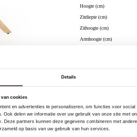
Hoogte (cm)
Zitdiepte (cm)
Zithoogte (cm)
Armhoogte (cm)
Merk
Armleuningen
Draaibaar
Details
Gratis
thuis bezorgd boven 
 van cookies
2 jaar CBW
garantie
op me
Ruim
2500m2 showroom
ent en advertenties te personaliseren, om functies voor social
. Ook delen we informatie over uw gebruik van onze site met on
e. Deze partners kunnen deze gegevens combineren met andere i
erzameld op basis van uw gebruik van hun services.