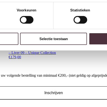
Voorkeuren
Statistieken
SEVN hoekbank Emma
€
3.122,00
Selectie toestaan
Nijwie MySons Marley
eetkamerstoel – 360AR – Storm
– Liver 09 – Unique Collection
€
179,00
w volgende bestelling van minimaal €200,- (niet geldig op afgeprijsde
Inschrijven