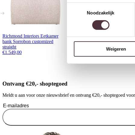
Toestemmingsselectie
Noodzakelijk
Richmond Interiors Eetkamer
Starfurn Eetkamerbank Tivoli
bank Sorrobon customized
Beige 155 cm
straight
€
399,00
Weigeren
€
1.549,00
Ontvang €20,- shoptegoed
Meldt u aan voor onze nieuwsbrief en ontvang €20,- shoptegoed voor u