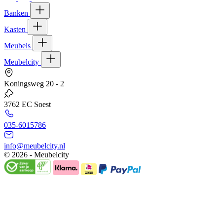
Banken
Kasten
Meubels
Meubelcity
Koningsweg 20 - 2
3762 EC Soest
035-6015786
info@meubelcity.nl
© 2026 - Meubelcity
Gratis shoptegoed ontvangen?