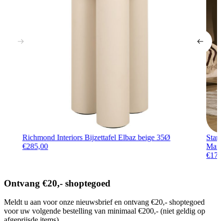
Richmond Interiors Bijzettafel Elbaz beige 35Ø
Star
€
285,00
Man
€
17
Ontvang €20,- shoptegoed
Meldt u aan voor onze nieuwsbrief en ontvang €20,- shoptegoed
voor uw volgende bestelling van minimaal €200,- (niet geldig op
afgeprijsde items).