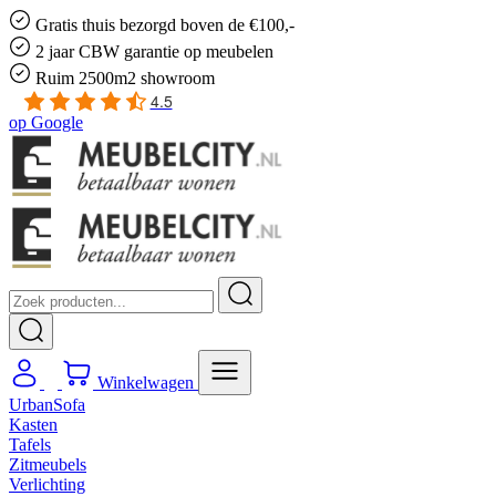
Gratis
thuis bezorgd boven de €100,-
2 jaar CBW
garantie
op meubelen
Ruim
2500m2 showroom
4.5
op
Google
Winkelwagen
UrbanSofa
Kasten
Tafels
Zitmeubels
Verlichting