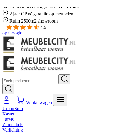
Gratis
thuis bezorgd boven de €100,-
2 jaar CBW
garantie
op meubelen
Ruim
2500m2 showroom
4.5
op
Google
Winkelwagen
UrbanSofa
Kasten
Tafels
Zitmeubels
Verlichting