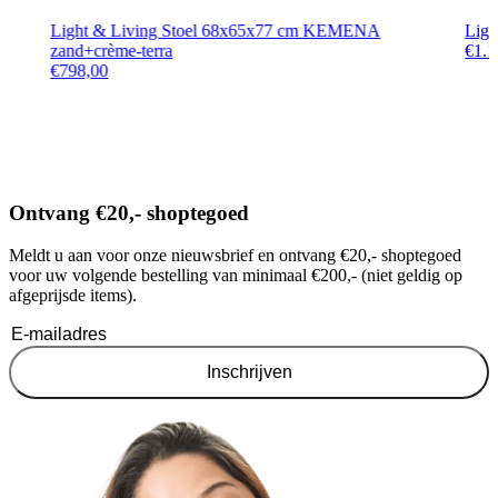
Light & Living Stoel 68x65x77 cm KEMENA
Ligh
zand+crème-terra
€
1.1
€
798,00
Ontvang €20,- shoptegoed
Meldt u aan voor onze nieuwsbrief en ontvang €20,- shoptegoed
voor uw volgende bestelling van minimaal €200,- (niet geldig op
afgeprijsde items).
Inschrijven