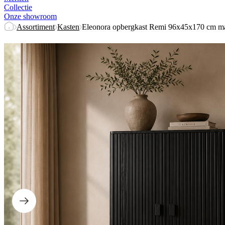
Collectie
Onze showroom
Assortiment
Kasten
Eleonora opbergkast Remi 96x45x170 cm m