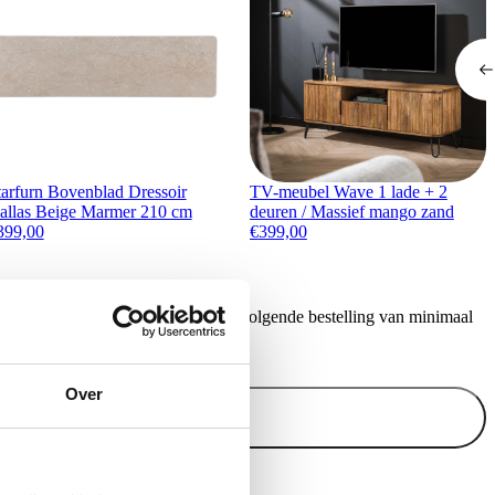
tarfurn Bovenblad Dressoir
TV-meubel Wave 1 lade + 2
allas Beige Marmer 210 cm
deuren / Massief mango zand
399,00
€
399,00
ontvang €20,- shoptegoed voor uw volgende bestelling van minimaal
.
Over
Inschrijven