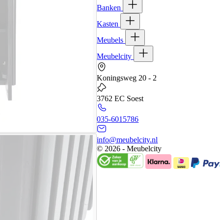
Banken
Kasten
Meubels
Meubelcity
Koningsweg 20 - 2
3762 EC Soest
035-6015786
info@meubelcity.nl
© 2026 - Meubelcity
Gratis shoptegoed ontvangen?
Schrijf u hier in voor onze nieuwsbrie