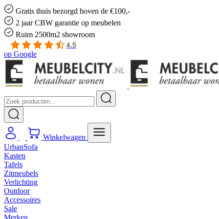
Gratis
thuis bezorgd boven de €100,-
2 jaar CBW
garantie
op meubelen
Ruim
2500m2 showroom
4.5
op
Google
Winkelwagen
UrbanSofa
Kasten
Tafels
Zitmeubels
Verlichting
Outdoor
Accessoires
Sale
Merken