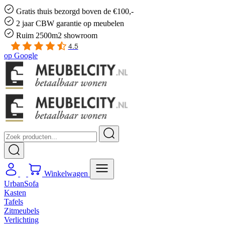
Gratis
thuis bezorgd boven de €100,-
2 jaar CBW
garantie
op meubelen
Ruim
2500m2 showroom
4.5
op
Google
Winkelwagen
UrbanSofa
Kasten
Tafels
Zitmeubels
Verlichting