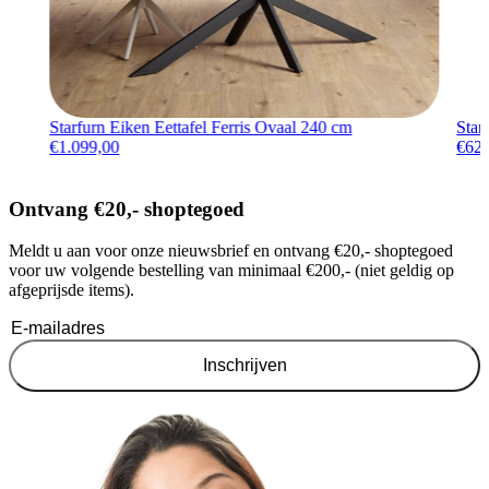
Starfurn Eiken Eettafel Ferris Ovaal 240 cm
Star
€
1.099,00
€
62
Ontvang €20,- shoptegoed
Meldt u aan voor onze nieuwsbrief en ontvang €20,- shoptegoed
voor uw volgende bestelling van minimaal €200,- (niet geldig op
afgeprijsde items).
Inschrijven