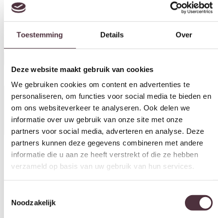
Eleonora salontafel Babs 89x89x30 cm marmer
Toestemming
Details
Over
€
549,00
Op nabestelling
Deze website maakt gebruik van cookies
We gebruiken cookies om content en advertenties te
Specificaties
personaliseren, om functies voor social media te bieden en
om ons websiteverkeer te analyseren. Ook delen we
informatie over uw gebruik van onze site met onze
partners voor social media, adverteren en analyse. Deze
partners kunnen deze gegevens combineren met andere
Vorm
informatie die u aan ze heeft verstrekt of die ze hebben
Rond
verzameld op basis van uw gebruik van hun services.
Breedte (cm)
89 cm
Toestemmingsselectie
Noodzakelijk
Diepte (cm)
89 cm