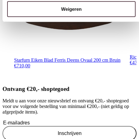
Rich
Starfurn Eiken Blad Ferris Deens Ovaal 200 cm Bruin
€
47
€
710,00
Ontvang €20,- shoptegoed
Meldt u aan voor onze nieuwsbrief en ontvang €20,- shoptegoed
voor uw volgende bestelling van minimaal €200,- (niet geldig op
afgeprijsde items).
Inschrijven