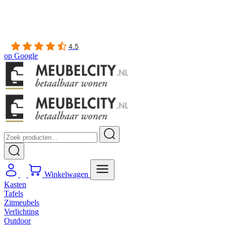
Gratis
thuis bezorgd boven de €100,-
2 jaar CBW
garantie
op meubelen
Ruim
2500m2 showroom
4.5
op
Google
Winkelwagen
Kasten
Tafels
Zitmeubels
Verlichting
Outdoor