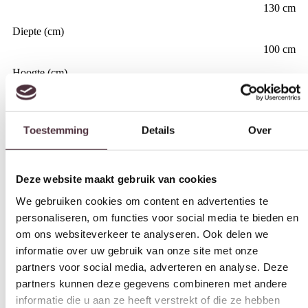
130 cm
Diepte (cm)
100 cm
Hoogte (cm)
Toestemming
Details
Over
30 cm
Materiaal
Deze website maakt gebruik van cookies
Mangohout
We gebruiken cookies om content en advertenties te
Kleur
personaliseren, om functies voor social media te bieden en
Naturel
om ons websiteverkeer te analyseren. Ook delen we
informatie over uw gebruik van onze site met onze
Gemonteerd geleverd
partners voor social media, adverteren en analyse. Deze
Nee (handgrepen en/of poten nog monteren)
partners kunnen deze gegevens combineren met andere
Geadviseerd onderhoudsmiddel
informatie die u aan ze heeft verstrekt of die ze hebben
Matt Polish Care Kit
verzameld op basis van uw gebruik van hun services.
Categorie
Salontafels
Toestemmingsselectie